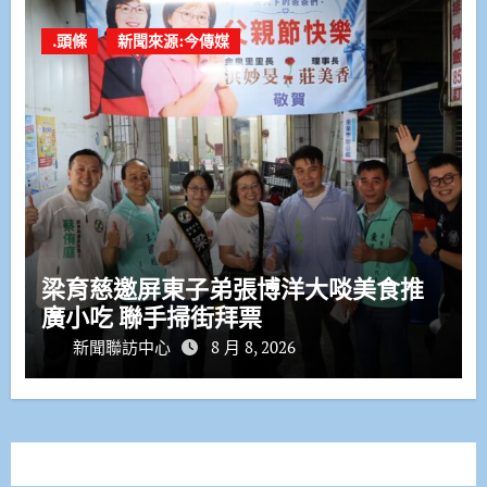
.頭條
新聞來源:今傳媒
梁育慈邀屏東子弟張博洋大啖美食推
廣小吃 聯手掃街拜票
新聞聯訪中心
8 月 8, 2026