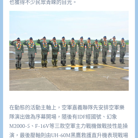
也獲得不少民眾青睞的目光。
在動態的活動主軸上，空軍嘉義聯隊先安排空軍樂
隊演出做為序幕開場，隨後有IDF經國號、幻象
M2000-5、F-16V等三款空軍主力戰機做戰技性能操
演，最後壓軸則由UH-60M黑鷹救護直升機表現戰場