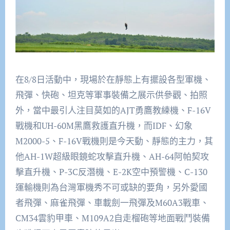
在8/8日活動中，現場於在靜態上有擺設各型軍機、
飛彈、快砲、坦克等軍事裝備之展示供參觀、拍照
外，當中最引人注目莫如的AJT勇鷹教練機、F-16V
戰機和UH-60M黑鷹救護直升機，而IDF、幻象
M2000-5、F-16V戰機則是今天動、靜態的主力，其
他AH-1W超級眼鏡蛇攻擊直升機、AH-64阿帕契攻
擊直升機、P-3C反潛機、E-2K空中預警機、C-130
運輸機則為台灣軍機秀不可或缺的要角，另外愛國
者飛彈、麻雀飛彈、車載劍一飛彈及M60A3戰車、
CM34雲豹甲車、M109A2自走榴砲等地面戰鬥裝備