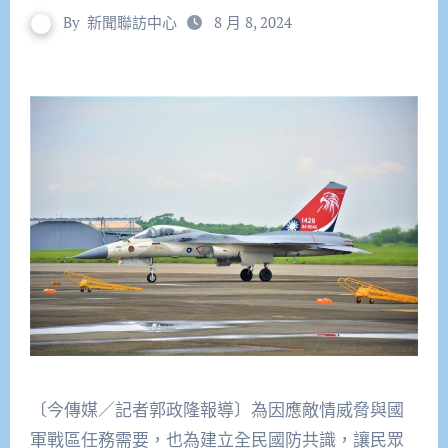
By
新聞聯訪中心
8 月 8, 2024
〔今傳媒／記者郭政隆報導〕為因應敵情威脅與國
軍戰區任務需要，也為建立全民國防共識，讓民眾