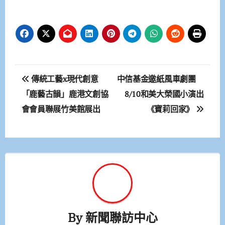
文
傳統工藝x現代創意
中信基金邀紙風車劇團
章
「鹿藝古韻」鹿港文創協
8/10和美大榮國小演出
會會員聯展竹美館展出
《寶莉回家》
導
覽
By
新聞聯訪中心