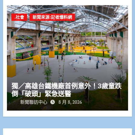
.社會
新聞來源:記者爆料網
獨／高雄台鐵機廠首例意外！3歲童跌
倒「破頭」緊急送醫
新聞聯訪中心
8 月 8, 2026