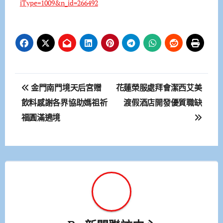
iType=1009&n_id=266492
文
金門南門境天后宮贈
花蓮榮服處拜會潔西艾美
章
飲料感謝各界協助媽祖祈
渡假酒店開發優質職缺
福圓滿遶境
導
覽