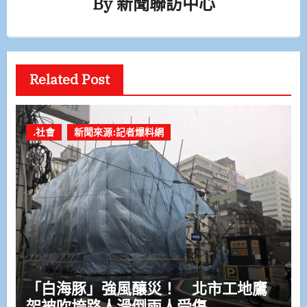
By
新聞聯訪中心
Related Post
.社會
新聞來源:記者爆料網
「白海豚」強風釀災！ 北市工地鷹
架被吹垮路人滑倒兩人受傷