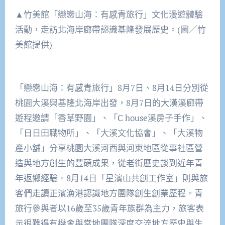
▲竹美館「戀戀山海：有感青旅行」文化漫遊體驗
活動，走訪北海岸廊帶認識基隆發展歷史。(圖／竹
美館提供)
「戀戀山海：有感青旅行」8月7日、8月14日分別從
桃園大溪與基隆北海岸出發，8月7日的大漢溪廊帶
遊程邀請「香草野園」、「C house溪房子手作」、
「日日田職物所」、「大溪文化協會」、「大溪物
產小舖」分享桃園大溪河西與河東地區從事社區營
造與地方創生的豐碩成果，從老街歷史談到近年青
年返鄉經驗。8月14日「星濱山共創工作室」則與旅
客們走讀正濱漁港認識地方團隊創生創業歷程。青
旅行參與者以16歲至35歲青年族群為主力，旅客表
示很難得有機會與當地團隊深度交流地方歷史與生