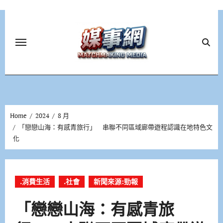
Skip
to
content
Home
2024
8 月
「戀戀山海：有感青旅行」 串聯不同區域廊帶遊程認識在地特色文
化
.消費生活
.社會
新聞來源:勁報
「戀戀山海：有感青旅