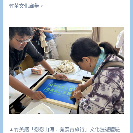
竹苗文化廊帶。
▲竹美館「戀戀山海：有感青旅行」文化漫遊體驗