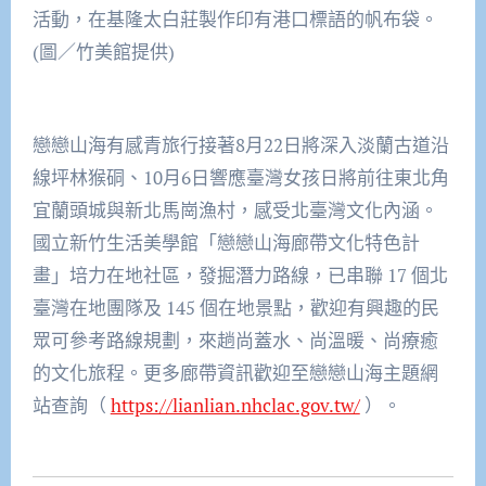
活動，在基隆太白莊製作印有港口標語的帆布袋。
(圖／竹美館提供)
戀戀山海有感青旅行接著8月22日將深入淡蘭古道沿
線坪林猴硐、10月6日響應臺灣女孩日將前往東北角
宜蘭頭城與新北馬崗漁村，感受北臺灣文化內涵。
國立新竹生活美學館「戀戀山海廊帶文化特色計
畫」培力在地社區，發掘潛力路線，已串聯 17 個北
臺灣在地團隊及 145 個在地景點，歡迎有興趣的民
眾可參考路線規劃，來趟尚蓋水、尚溫暖、尚療癒
的文化旅程。更多廊帶資訊歡迎至戀戀山海主題網
站查詢（
https://lianlian.nhclac.gov.tw/
）。