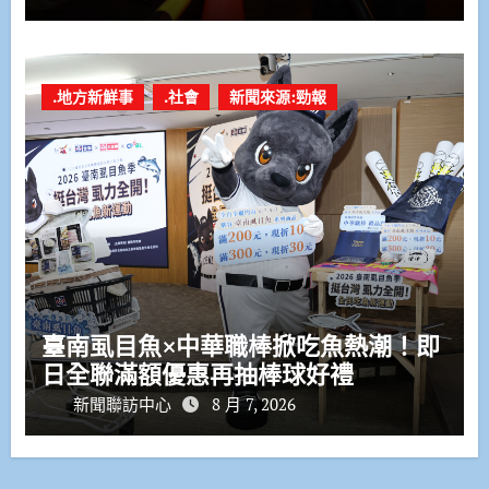
.地方新鮮事
.社會
新聞來源:勁報
臺南虱目魚×中華職棒掀吃魚熱潮！即
日全聯滿額優惠再抽棒球好禮
新聞聯訪中心
8 月 7, 2026