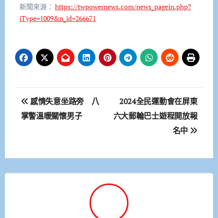
新聞來源：
https://twpowernews.com/news_pagein.php?
iType=1009&n_id=266671
文
感情失意坐路旁 八
2024全民運動會在屏東
章
掌警溫暖關懷男子
六大郵輪巴士遊程開放報
名中
導
覽