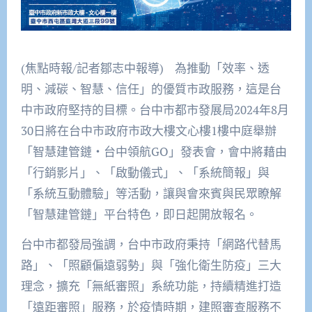
(焦點時報/記者鄒志中報導) 為推動「效率、透
明、減碳、智慧、信任」的優質市政服務，這是台
中市政府堅持的目標。台中市都市發展局2024年8月
30日將在台中市政府市政大樓文心樓1樓中庭舉辦
「智慧建管鏈‧台中領航GO」發表會，會中將藉由
「行銷影片」、「啟動儀式」、「系統簡報」與
「系統互動體驗」等活動，讓與會來賓與民眾瞭解
「智慧建管鏈」平台特色，即日起開放報名。
台中市都發局強調，台中市政府秉持「網路代替馬
路」、「照顧偏遠弱勢」與「強化衛生防疫」三大
理念，擴充「無紙審照」系統功能，持續精進打造
「遠距審照」服務，於疫情時期，建照審查服務不