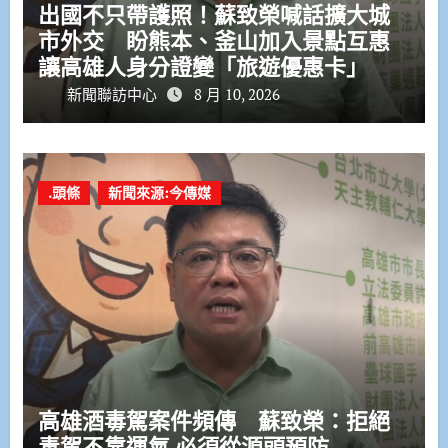
出國不只帶護照！蘇致榮喊話擴大城
市外交 盼熊本、釜山加入景點互惠
讓高雄人身分證變「旅遊優惠卡」
新聞聯訪中心
8 月 10, 2026
.頭條
新聞來源:今傳媒
高雄酒毒駕案件頻傳 蘇致榮：拒絕
毒駕不靠運氣 必須從源頭預防