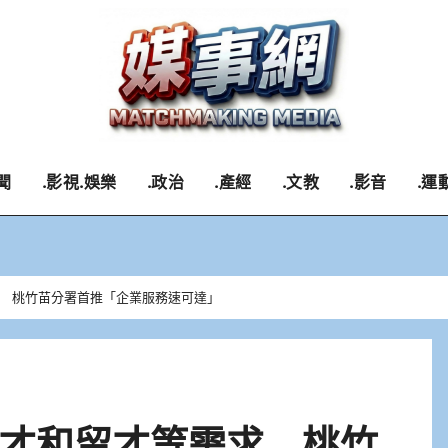
聞
.影視.娛樂
.政治
.產經
.文教
.影音
.運
 桃竹苗分署首推「企業服務速可達」
才和留才等需求 桃竹