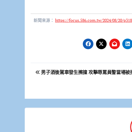
新聞來源：
https://focus.586.com.tw/2024/08/20/p318
文
男子酒後駕車發生擦撞 攻擊辱罵員警當場被
章
導
覽