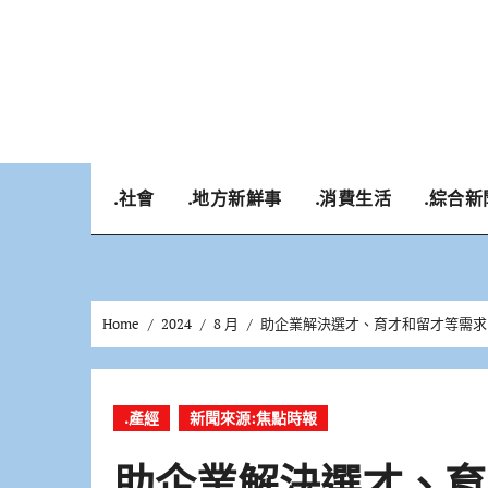
Skip
to
content
.社會
.地方新鮮事
.消費生活
.綜合新
Home
2024
8 月
助企業解決選才、育才和留才等需求
.產經
新聞來源:焦點時報
助企業解決選才、育