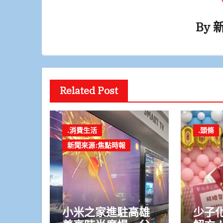
By
Related Post
.消費生活
.頭條
新聞來源:焦點時報
小米之家進駐高雄
少子