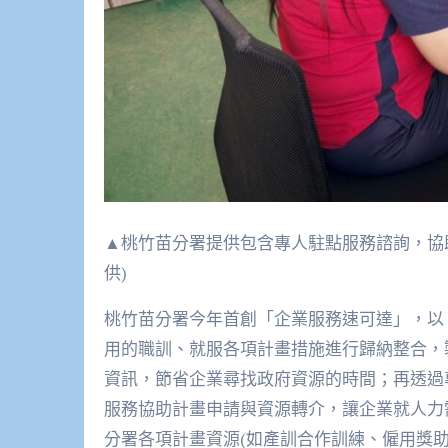
▲桃竹苗分署提供包含專人駐點服務諮詢，協
供)
桃竹苗分署今年首創「企業服務速可達」，以
用的職訓、就服各項計畫措施進行歸納整合，
資訊，節省企業尋找政府資源的時間；再透過
服務協助計畫申請與資源轉介，讓企業就人力
分署各項計畫資源(如產訓合作訓練、僱用獎助