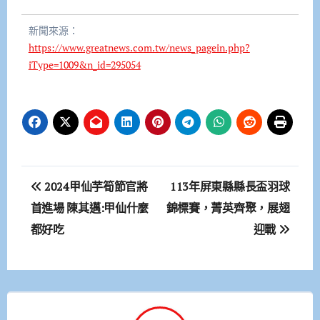
新聞來源：
https://www.greatnews.com.tw/news_pagein.php?
iType=1009&n_id=295054
文
2024甲仙芋筍節官將
113年屏東縣縣長盃羽球
章
首進場 陳其邁:甲仙什麼
錦標賽，菁英齊聚，展翅
都好吃
迎戰
導
覽