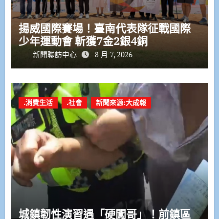
揚威國際賽場！臺南代表隊征戰國際
少年運動會 斬獲7金2銀4銅
新聞聯訪中心
8 月 7, 2026
.消費生活
.社會
新聞來源:大成報
城鎮韌性演習遇「硬闖哥」！前鎮區