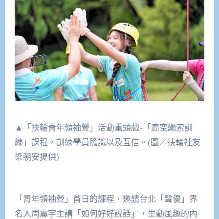
▲「扶輪青年領袖營」活動重頭戲-「高空繩索訓
練」課程，訓練學員膽識以及互信。(圖／扶輪社友
梁朝安提供)
「青年領袖營」首日的課程，邀請台北「聲優」界
名人周震宇主講「如何好好說話」，生動風趣的內