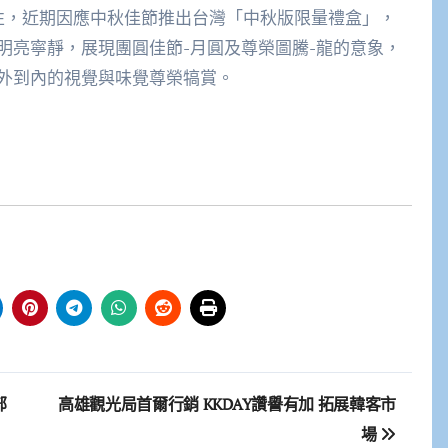
性，近期因應中秋佳節推出台灣「中秋版限量禮盒」，
明亮寧靜，展現團圓佳節-月圓及尊榮圖騰-龍的意象，
外到內的視覺與味覺尊榮犒賞。
部
高雄觀光局首爾行銷 KKDAY讚譽有加 拓展韓客市
場