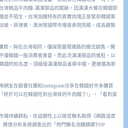
台灣精品牛肉麵-滿漢御品的蹤跡。因滿漢大餐在韓國即
麵並不陌生，台灣泡麵特有的真實肉塊正是緊抓韓國客
加坡、菲律賓、澳洲等國際市場皆表現亮眼，成長趨勢
相購買，與在台灣相同，僅採限量限通路的模式銷售，開
不僅韓國一般消費者喜愛，而此次滿漢御品的進駐，以
餐在韓國的知名度，頂級版滿漢御品雀屏中選，更被選為新
友在臉書社團和instagram分享在韓國好市多購買
「終於可以在韓國吃到台灣味的牛肉麵了!」、「看到家
市場持續耕耘，在話題性上以故宮聯名取得《網路溫度
鍵引擎》輿情分析系統調查出的「熱門聯名泡麵精選TOP