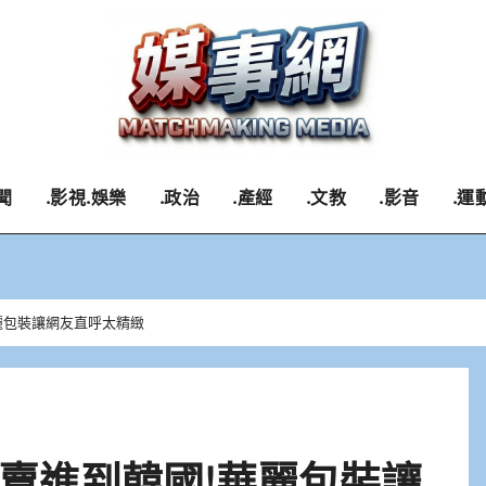
聞
.影視.娛樂
.政治
.產經
.文教
.影音
.運
麗包裝讓網友直呼太精緻
賣進到韓國!華麗包裝讓