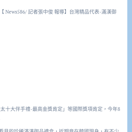
【 News586/ 記者張中俊 報導】台灣精品代表-滿漢御
亞太十大伴手禮-最高金獎肯定」等國際獎項肯定，今年8
!
看見的珍稀滿漢御品禮盒，近期竟在韓國現身，有不少