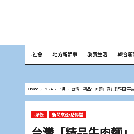
Skip
to
content
.社會
.地方新鮮事
.消費生活
.綜合新
Home
2024
9 月
台灣「精品牛肉麵」賣進到韓國!華
.頭條
新聞來源:點傳媒
台灣「精品牛肉麵」