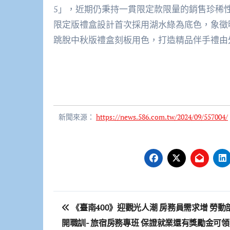
5」，近期仍秉持一貫限定款限量的銷售珍稀
限定版禮盒設計首次採用湖水綠為底色，象徵
跳脫中秋版禮盒刻板用色，打造精品伴手禮由
新聞來源：
https://news.586.com.tw/2024/09/557004/
文
《臺南400》迎觀光人潮 房務員需求增 勞動
章
開職訓- 旅宿房務專班 保證就業還有獎勵金可領