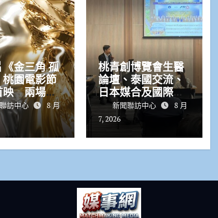
《金三角 孤
桃青創博覽會生醫
》桃園電影節
論壇、泰國交流、
首映 兩場次
日本媒合及國際競
完售
賽 接力登場
聯訪中心
8 月
新聞聯訪中心
8 月
7, 2026