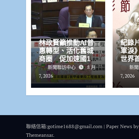
林政賢籲推動AI普
紀錄片
惠轉型、活化舊城
軍淚
商圈 促加速國1
世界
甲東段規劃
迅速
新聞聯訪中心
8 月
新聞
7, 2026
7, 2026
聯絡信箱:gotime1688@gmail.com
|
Paper News
by
Themeansar
.