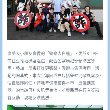
廣受大小朋友喜愛的「警察大白熊」，更於8/29日
前往嘉義地檢署巡禮，配合警察局犯罪預防宣導
團，參加「反毒打詐更觀馨，漫遊市集保護週」活
動的開幕式，本次宣導團成員包括警察局政風室及5
個直屬隊同仁，特地準備甫獲得本市「最佳創意
獎」的樂齡勇壯火肌舞表演，並與民眾進行有獎徵
答互動，現場反映熱烈。