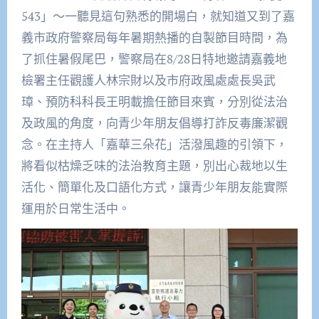
543」～一聽見這句熟悉的開場白，就知道又到了嘉
義市政府警察局每年暑期熱播的自製節目時間，為
了抓住暑假尾巴，警察局在8/28日特地邀請嘉義地
檢署主任觀護人林宗財以及市府政風處處長吳武
璋、預防科科長王明載擔任節目來賓，分別從法治
及政風的角度，向青少年朋友倡導打詐反毒廉潔觀
念。在主持人「嘉華三朵花」活潑風趣的引領下，
將看似枯燥乏味的法治教育主題，別出心裁地以生
活化、簡單化及口語化方式，讓青少年朋友能實際
運用於日常生活中。