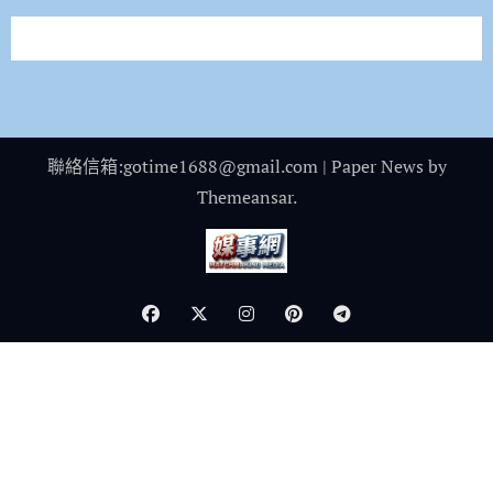
聯絡信箱:gotime1688@gmail.com
|
Paper News
by
Themeansar
.