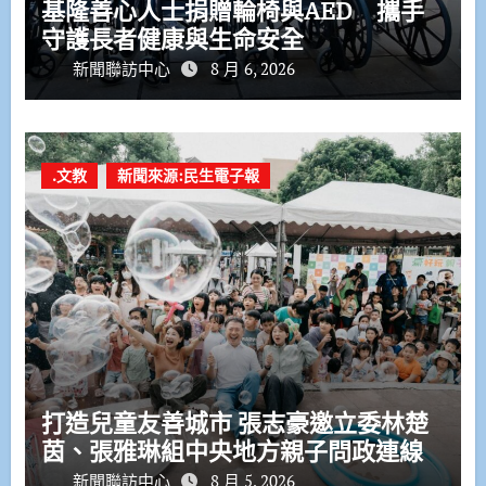
基隆善心人士捐贈輪椅與AED 攜手
守護長者健康與生命安全
新聞聯訪中心
8 月 6, 2026
.文教
新聞來源:民生電子報
打造兒童友善城市 張志豪邀立委林楚
茵、張雅琳組中央地方親子問政連線
新聞聯訪中心
8 月 5, 2026