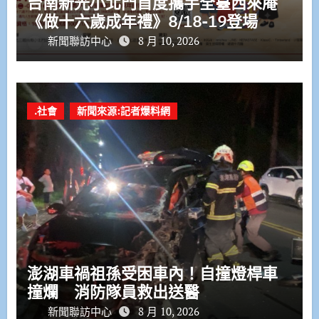
台南新光小北門首度攜手全臺西來庵
《做十六歲成年禮》8/18-19登場
新聞聯訪中心
8 月 10, 2026
.社會
新聞來源:記者爆料網
澎湖車禍祖孫受困車內！自撞燈桿車
撞爛 消防隊員救出送醫
新聞聯訪中心
8 月 10, 2026