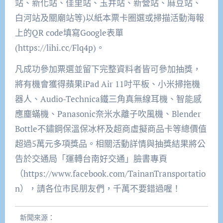
站、新化站、佳里站、玉井站、新營站、麻豆站、
白河站及關廟站等)以紙本票卡圈選或掃描活動海報
上的QR code填寫Google表單
(https://lihi.cc/Flq4p)。
凡成功參加票選並留下完整資料者皆可參加抽獎，
將有機會獲得蘋果iPad Air 11吋平板、小米掃拖機
器人、Audio-Technica鐵三角真無線耳機、智能感
應塵蟎機、Panasonic奈米水離子吹風機、Blender
Bottle不鏽鋼保溫保冰杯及超商虛擬商品卡等總價值
超過5萬元多項獎品。相關活動詳情與抽獎結果將公
告於交通局「運轉台南好交通」臉書專頁
（https://www.facebook.com/TainanTransportatio
n），請各位市民朋友們，千萬不要錯過喔！
新聞來源：