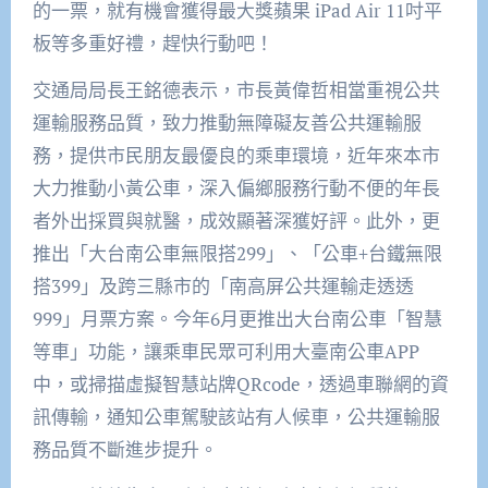
的一票，就有機會獲得最大獎蘋果 iPad Air 11吋平
板等多重好禮，趕快行動吧！
交通局局長王銘德表示，市長黃偉哲相當重視公共
運輸服務品質，致力推動無障礙友善公共運輸服
務，提供市民朋友最優良的乘車環境，近年來本市
大力推動小黃公車，深入偏鄉服務行動不便的年長
者外出採買與就醫，成效顯著深獲好評。此外，更
推出「大台南公車無限搭299」、「公車+台鐵無限
搭399」及跨三縣市的「南高屏公共運輸走透透
999」月票方案。今年6月更推出大台南公車「智慧
等車」功能，讓乘車民眾可利用大臺南公車APP
中，或掃描虛擬智慧站牌QRcode，透過車聯網的資
訊傳輸，通知公車駕駛該站有人候車，公共運輸服
務品質不斷進步提升。