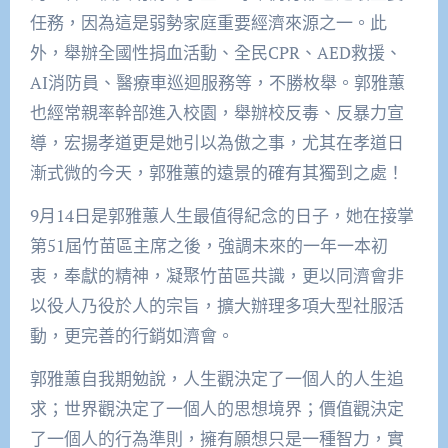
任務，因為這是弱勢家庭重要經濟來源之一。此
外，舉辦全國性捐血活動、全民CPR、AED救援、
AI消防員、醫療車巡迴服務等，不勝枚舉。郭雅蕙
也經常親率幹部進入校園，舉辦校反毒、反暴力宣
導，宏揚孝道更是她引以為傲之事，尤其在孝道日
漸式微的今天，郭雅蕙的遠景的確有其獨到之處！
9月14日是郭雅蕙人生最值得紀念的日子，她在接掌
第51屆竹苗區主席之後，強調未來的一年一本初
衷，奉獻的精神，凝聚竹苗區共識，更以同濟會非
以役人乃役於人的宗旨，擴大辦理多項大型社服活
動，更完善的行銷如濟會。
郭雅蕙自我期勉說，人生觀決定了一個人的人生追
求；世界觀決定了一個人的思想境界；價值觀決定
了一個人的行為準則，擁有願想只是一種智力，實