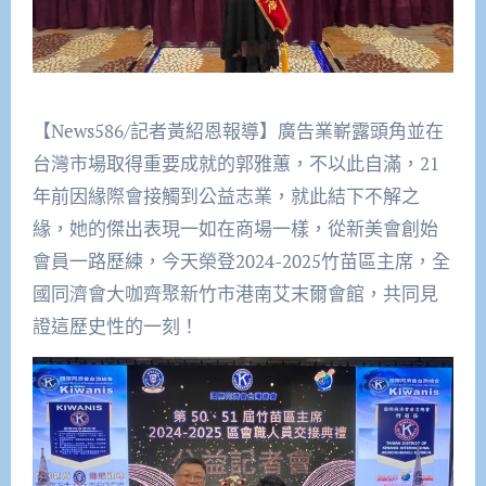
【News586/記者黃紹恩報導】廣告業嶄露頭角並在
台灣市場取得重要成就的郭雅蕙，不以此自滿，21
年前因緣際會接觸到公益志業，就此結下不解之
緣，她的傑出表現一如在商場一樣，從新美會創始
會員一路歷練，今天榮登2024-2025竹苗區主席，全
國同濟會大咖齊聚新竹市港南艾末爾會館，共同見
證這歷史性的一刻！