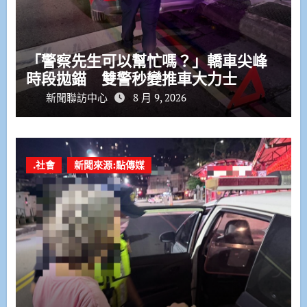
「警察先生可以幫忙嗎？」轎車尖峰
時段拋錨 雙警秒變推車大力士
新聞聯訪中心
8 月 9, 2026
.社會
新聞來源:點傳媒