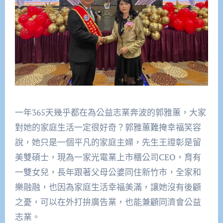
一年365天幾乎都在為公益志業奔波的郭雅蕙，大家
對她的家庭生活一定很好奇？郭雅蕙難掩幸福笑容
說，她只是一個平凡的家庭主婦，先生王證彰是留
美雙碩士，現為一家光電業上市櫃公司CEO，育有
一雙女兒，長年跟著父母公婆同住新竹市，全家和
樂融融，也因為家庭生活幸福美滿，讓她沒有後顧
之憂，可以在外打拚廣告業，也能兼顧同濟會公益
志業。