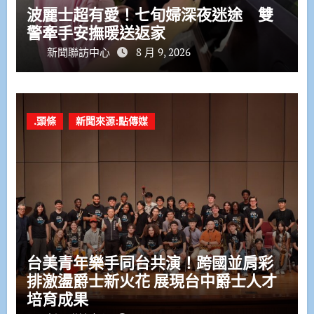
波麗士超有愛！七旬婦深夜迷途 雙
警牽手安撫暖送返家
新聞聯訪中心
8 月 9, 2026
.頭條
新聞來源:點傳媒
台美青年樂手同台共演！跨國並肩彩
排激盪爵士新火花 展現台中爵士人才
培育成果