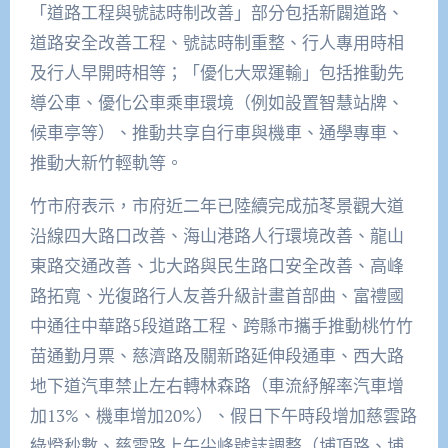
「道路工程與號誌時制改善」部分包括新闢道路、
道路安全改善工程、號誌時制重整、行人專用時相
及行人早開時相等；「優化大眾運輸」包括推動先
導公車、優化公車乘車環境（例如設置智慧站牌、
候車亭等）、推動共享自行車與機車、通學專車、
推動大新竹輕軌等。
竹市府表示，市府近二年已陸續完成茄苳景觀大道
沿線四大路口改善、海山港路人行環境改善、龍山
東路交通改善、北大路與民生路口安全改善、高峰
路拓寬、光復路行人友善升級計畫首部曲、富禮國
中通往中華路5段道路工程、跨縣市攜手推動桃竹竹
苗通勤月票、慈濟路及關新路延伸段通車、西大路
地下道汽車禁止左右轉林森路（車流紓解率汽車增
加13%、機車增加20%）、假日下午時段增加慈雲路
綠燈秒數、慈雲路上午尖峰號誌調整（埔頂路、埔