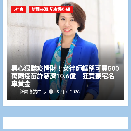
.社會
新聞來源:記者爆料網
黑心狠賺疫情財！女律師誆稱可買500
萬劑疫苗詐慈濟10.6億 狂買豪宅名
車黃金
新聞聯訪中心
8 月 6, 2026