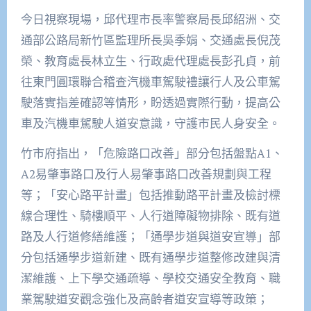
今日視察現場，邱代理市長率警察局長邱紹洲、交
通部公路局新竹區監理所長吳季娟、交通處長倪茂
榮、教育處長林立生、行政處代理處長彭孔貞，前
往東門圓環聯合稽查汽機車駕駛禮讓行人及公車駕
駛落實指差確認等情形，盼透過實際行動，提高公
車及汽機車駕駛人道安意識，守護市民人身安全。
竹市府指出，「危險路口改善」部分包括盤點A1、
A2易肇事路口及行人易肇事路口改善規劃與工程
等；「安心路平計畫」包括推動路平計畫及檢討標
線合理性、騎樓順平、人行道障礙物排除、既有道
路及人行道修繕維護；「通學步道與道安宣導」部
分包括通學步道新建、既有通學步道整修改建與清
潔維護、上下學交通疏導、學校交通安全教育、職
業駕駛道安觀念強化及高齡者道安宣導等政策；