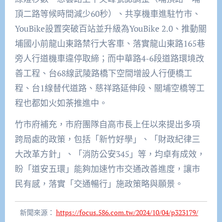
頂二路等候時間減少60秒）、共享機車進駐竹市、
YouBike設置突破百站並升級為YouBike 2.0、推動關
埔國小前龍山東路禁行大客車、落實龍山東路165巷
旁人行道機車違停取締；而中華路4-6段道路環境改
善工程、台68線武陵路橋下空間增設人行便橋工
程、台1線替代道路、慈祥路延伸段、關埔空橋等工
程也都如火如荼推進中。
竹市府補充，市府團隊自高市長上任以來提出多項
跨局處的政策，包括「新竹好學」、「財政紀律三
大改革方針」、「消防公安345」等，均卓有成效，
盼「道安五環」能夠加速竹市交通改善進度，讓市
民有感，落實「交通暢行」施政策略與願景。
新聞來源：
https://focus.586.com.tw/2024/10/04/p323179/