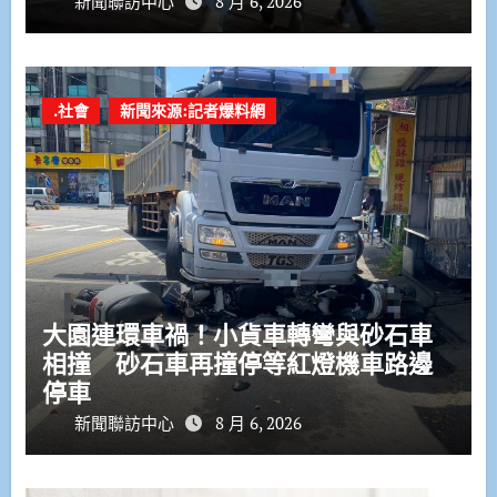
新聞聯訪中心
8 月 6, 2026
.社會
新聞來源:記者爆料網
大園連環車禍！小貨車轉彎與砂石車
相撞 砂石車再撞停等紅燈機車路邊
停車
新聞聯訪中心
8 月 6, 2026