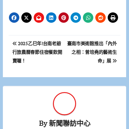
文
2025乙巳年!台南老爺
臺南市美術館推出「內外
章
行旅農曆春節住宿餐飲開
之相：曾培堯的藝術生
賣囉！
命」展
導
覽
By
新聞聯訪中心