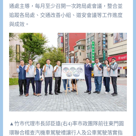
通處主導，每月至少召開一次跨局處會議，整合並
追蹤各局處、交通改善小組、道安會議等工作進度
與成效。
▲竹市代理市長邱臣遠(右4)率市政團隊前往東門圓
環聯合稽查汽機車駕駛禮讓行人及公車駕駛落實指