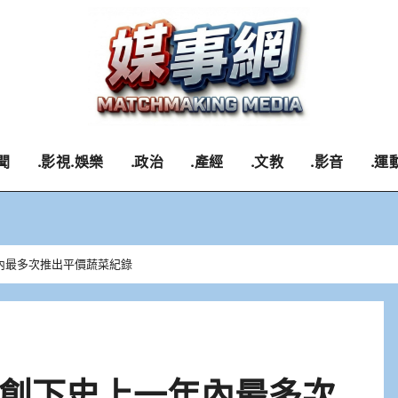
聞
.影視.娛樂
.政治
.產經
.文教
.影音
.運
內最多次推出平價蔬菜紀錄
創下史上一年內最多次