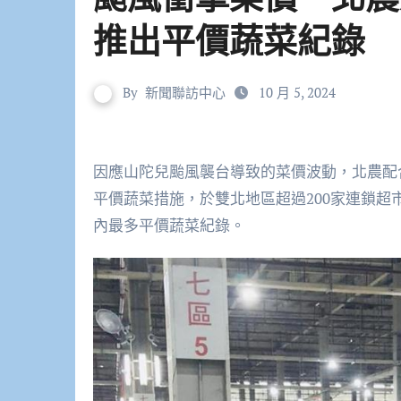
推出平價蔬菜紀錄
By
新聞聯訪中心
10 月 5, 2024
因應山陀兒颱風襲台導致的菜價波動，北農配
平價蔬菜措施，於雙北地區超過200家連鎖超
內最多平價蔬菜紀錄。