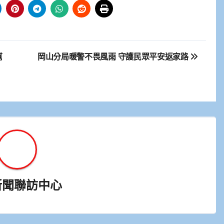
幫
岡山分局暖警不畏風雨 守護民眾平安返家路
新聞聯訪中心