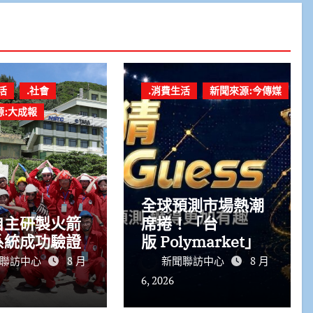
活
.社會
.消費生活
新聞來源:今傳媒
源:大成報
全球預測市場熱潮
自主研製火箭
席捲！「台
系統成功驗證
版 Polymarket」
GodGuess 神猜正
聯訪中心
8 月
新聞聯訪中心
8 月
式上線
6, 2026