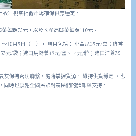
上衣）視察批發市場確保供應穩定。
菜每顆75元，以及國產高麗菜每顆110元。
～10月9日（三）， 項目包括： 小黃瓜39元/盒；鮮香
33元/袋；進口馬鈴薯49元/盒、14元/粒；進口洋蔥35
農友保持密切聯繫，隨時掌握貨源， 維持供貨穩定 ，也
，同時也感謝全國民眾對農民們的體卹與支持。