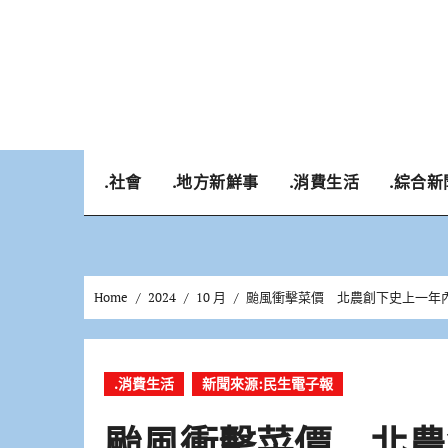
Skip
to
content
.社會
.地方新鮮事
.消費生活
.綜合新
Home
2024
10 月
颱風衝擊菜價 北農創下史上一年
.消費生活
新聞來源:民生電子報
颱風衝擊菜價 北農