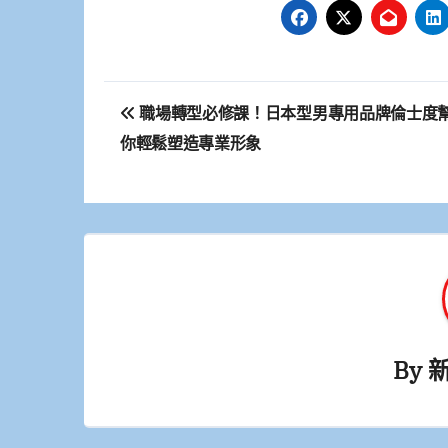
文
職場轉型必修課！日本型男專用品牌倫士度
章
你輕鬆塑造專業形象
導
覽
By