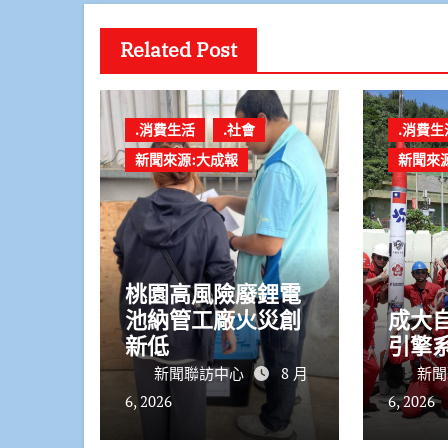
Related Post
.消費生活
.社會
.消費生
新聞來源:大成報
新聞來
桃園高風險廢鋰電
池納管工廠火災創
成大
新低
引擎
新聞聯訪中心
8 月
新聞
6, 2026
6, 2026