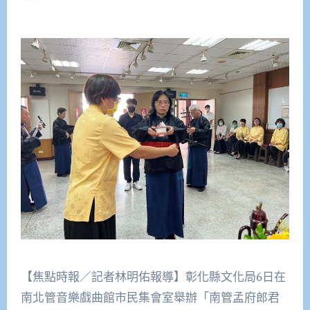
【焦點時報／記者林明佑報導】彰化縣文化局6日在
南北管音樂戲曲館市民集會室舉辦「南管孟府郎君