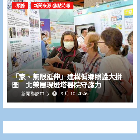
.頭條
新聞來源:焦點時報
「家、無限延伸」建構偏鄉照護大拼
圖 北榮展現燈塔醫院守護力
新聞聯訪中心
8 月 10, 2026