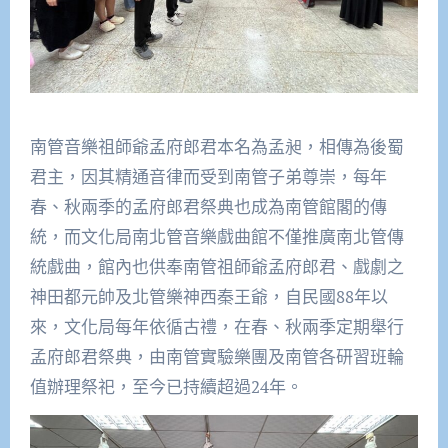
南管音樂祖師爺孟府郎君本名為孟昶，相傳為後蜀
君主，因其精通音律而受到南管子弟尊崇，每年
春、秋兩季的孟府郎君祭典也成為南管館閣的傳
統，而文化局南北管音樂戲曲館不僅推廣南北管傳
統戲曲，館內也供奉南管祖師爺孟府郎君、戲劇之
神田都元帥及北管樂神西秦王爺，自民國88年以
來，文化局每年依循古禮，在春、秋兩季定期舉行
孟府郎君祭典，由南管實驗樂團及南管各研習班輪
值辦理祭祀，至今已持續超過24年。