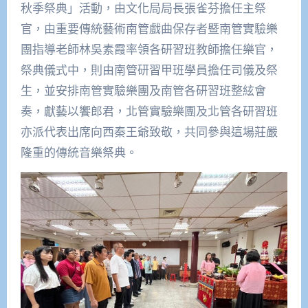
秋季祭典」活動，由文化局局長張雀芬擔任主祭
官，由重要傳統藝術南管戲曲保存者暨南管實驗樂
團指導老師林吳素霞率領各研習班教師擔任樂官，
祭典儀式中，則由南管研習甲班學員擔任司儀及祭
生，並安排南管實驗樂團及南管各研習班整絃會
奏，獻藝以饗郎君，北管實驗樂團及北管各研習班
亦派代表出席向西秦王爺致敬，共同參與這場莊嚴
隆重的傳統音樂祭典。