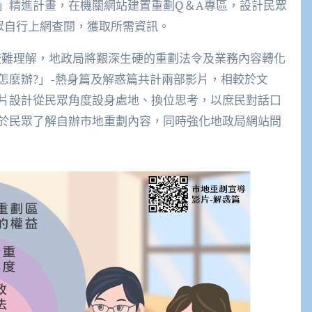
驚」精進計畫，在機關網站建置重劃Q＆A專區，設計民眾
眾自行上網查閱，獲取所需資訊。
較難理解，地政局將艱深生硬的重劃法令及業務內容轉化
怎麼辦?」-熱身篇及解惑篇共計兩部影片，相較於文
片設計從民眾角度設身處地、換位思考，以庶民對話口
於民眾了解自辦市地重劃內容，同時強化地政局網站問