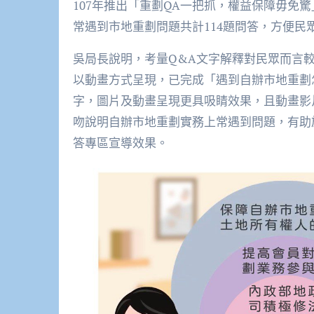
107年推出「重劃QA一把抓，權益保障毋免
常遇到市地重劃問題共計114題問答，方便民
吳局長說明，考量Q&A文字解釋對民眾而言
以動畫方式呈現，已完成「遇到自辦市地重劃
字，圖片及動畫呈現更具吸睛效果，且動畫影
吻說明自辦市地重劃實務上常遇到問題，有助
答專區宣導效果。