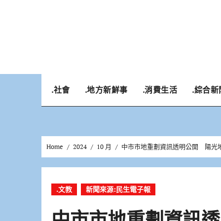
Skip
to
content
.社會
.地方新鮮事
.消費生活
.綜合新
Home
2024
10 月
中市市地重劃資訊透明公開 陽光
.文教
新聞來源:民生電子報
中市市地重劃資訊透