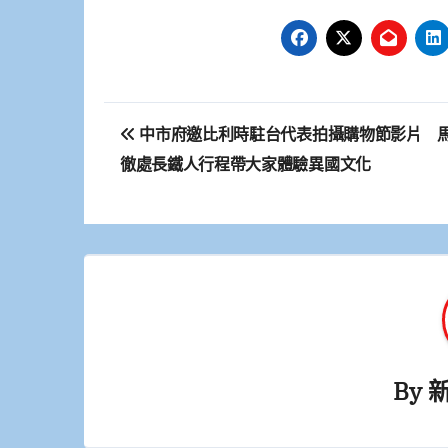
文
中市府邀比利時駐台代表拍攝購物節影片 
章
徹處長鐵人行程帶大家體驗異國文化
導
覽
By