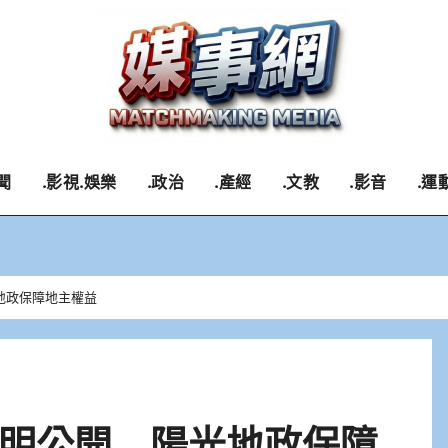
聞
.影視.娛樂
.政治
.產經
.文教
.影音
.運
地政保障地主權益
明公開 陽光地政保障