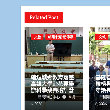
Related Post
.文教
新聞來源:點傳媒
.文教
縮短城鄉教育落差
基隆
高雄大學赴花蓮舉
輪椅與
辦科學競賽培訓營
守護
命安
新聞聯訪中心
8 月
新聞
6, 2026
6, 2026