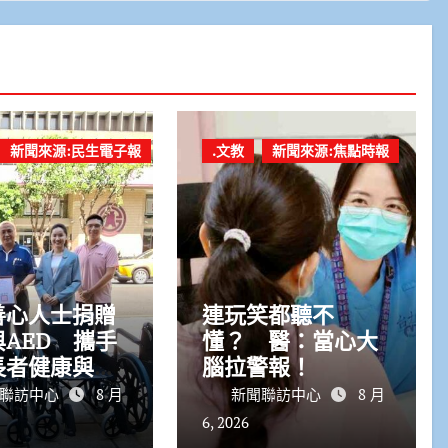
新聞來源:民生電子報
.文教
新聞來源:焦點時報
善心人士捐贈
連玩笑都聽不
AED 攜手
懂？ 醫：當心大
長者健康與生
腦拉警報！
全
聯訪中心
8 月
新聞聯訪中心
8 月
6, 2026