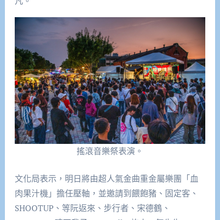
凡。
搖滾音樂祭表演。
文化局表示，明日將由超人氣金曲重金屬樂團「血
肉果汁機」擔任壓軸，並邀請到餵飽豬、固定客、
SHOOTUP、等阮返來、步行者、宋德鶴、