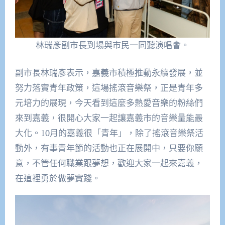
林瑞彥副市長到場與市民一同聽演唱會。
副市長林瑞彥表示，嘉義市積極推動永續發展，並
努力落實青年政策，這場搖滾音樂祭，正是青年多
元培力的展現，今天看到這麼多熱愛音樂的粉絲們
來到嘉義，很開心大家一起讓嘉義市的音樂量能最
大化。10月的嘉義很「青年」，除了搖滾音樂祭活
動外，有事青年節的活動也正在展開中，只要你願
意，不管任何職業跟夢想，歡迎大家一起來嘉義，
在這裡勇於做夢實踐。