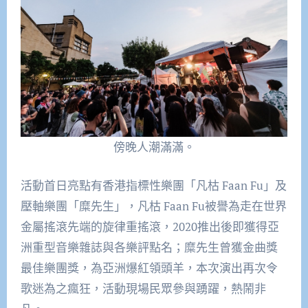
傍晚人潮滿滿。
活動首日亮點有香港指標性樂團「凡枯 Faan Fu」及
壓軸樂團「糜先生」，凡枯 Faan Fu被譽為走在世界
金屬搖滾先端的旋律重搖滾，2020推出後即獲得亞
洲重型音樂雜誌與各樂評點名；糜先生曾獲金曲獎
最佳樂團獎，為亞洲爆紅領頭羊，本次演出再次令
歌迷為之瘋狂，活動現場民眾參與踴躍，熱鬧非