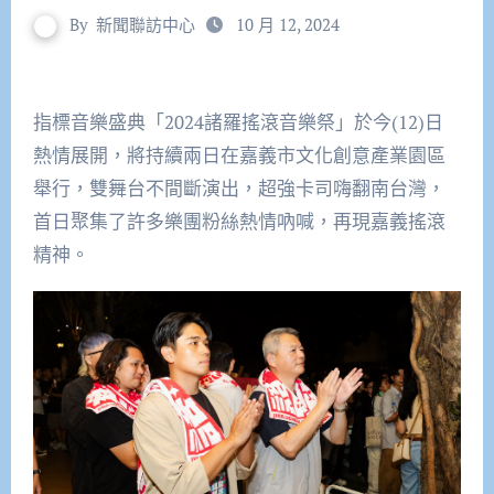
By
新聞聯訪中心
10 月 12, 2024
指標音樂盛典「2024諸羅搖滾音樂祭」於今(12)日
熱情展開，將持續兩日在嘉義市文化創意產業園區
舉行，雙舞台不間斷演出，超強卡司嗨翻南台灣，
首日聚集了許多樂團粉絲熱情吶喊，再現嘉義搖滾
精神。