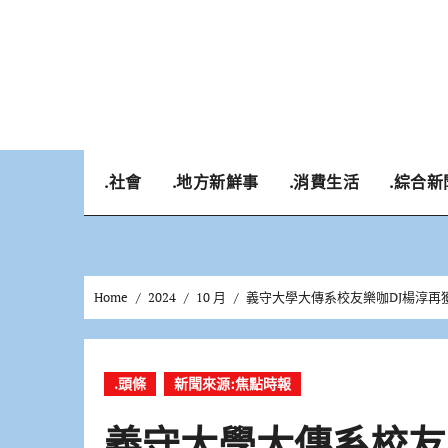
Skip
to
content
.社會
.地方新鮮事
.消費生活
.綜合新
Home
2024
10 月
義守大學大傳系校友樂咖DJ楊淳再
.頭條
新聞來源:焦點時報
義守大學大傳系校友