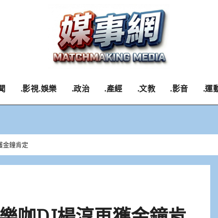
聞
.影視.娛樂
.政治
.產經
.文教
.影音
.運
獲金鐘肯定
樂咖DJ楊淳再獲金鐘肯