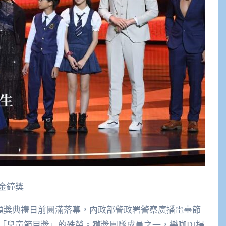
播金鐘獎
獎頒獎典禮日前圓滿落幕，內政部警政署警察廣播電臺節
「兒童節目獎」的殊榮。獲獎團隊成員之一，樂咖DJ楊