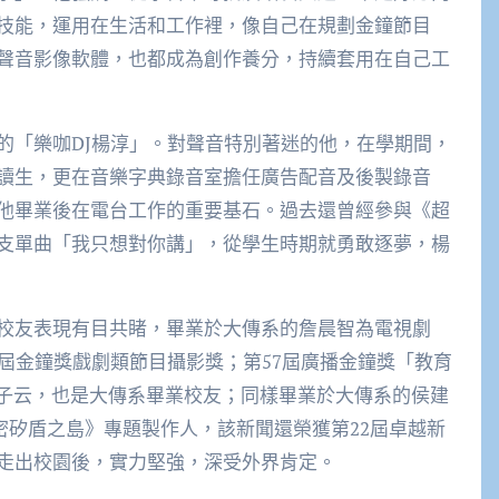
技能，運用在生活和工作裡，像自己在規劃金鐘節目
聲音影像軟體，也都成為創作養分，持續套用在自己工
「樂咖DJ楊淳」。對聲音特別著迷的他，在學期間，
讀生，更在音樂字典錄音室擔任廣告配音及後製錄音
他畢業後在電台工作的重要基石。過去還曾經參與《超
支單曲「我只想對你講」，從學生時期就勇敢逐夢，楊
校友表現有目共睹，畢業於大傳系的詹晨智為電視劇
屆金鐘獎戲劇類節目攝影獎；第57屆廣播金鐘獎「教育
陳子云，也是大傳系畢業校友；同樣畢業於大傳系的侯建
解密矽盾之島》專題製作人，該新聞還榮獲第22屆卓越新
走出校園後，實力堅強，深受外界肯定。