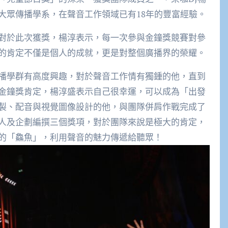
大眾傳播學系，在聲音工作領域已有18年的豐富經驗。
對於此次獲獎，楊淳表示，每一次參與金鐘獎競賽對參
的肯定不僅是個人的成就，更是對整個廣播界的榮耀。
播學群有高度興趣，對於聲音工作情有獨鍾的他，直到
金鐘獎肯定，楊淳盛表示自己很幸運，可以成為「出發
製、配音與視覺圖像設計的他，與團隊併肩作戰完成了
人及企劃編撰三個獎項，對於團隊來說是極大的肯定，
的「鱻魚」，利用聲音的魅力傳遞給聽眾！