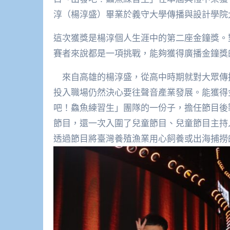
淳（楊淳盛）畢業於義守大學傳播與設計學院
這次獲獎是楊淳個人生涯中的第二座金鐘獎。
賽者來說都是一項挑戰，能夠獲得廣播金鐘獎
來自高雄的楊淳盛，從高中時期就對大眾傳
投入職場仍然決心要往聲音產業發展。能獲得
吧！鱻魚練習生」團隊的一份子，擔任節目後
節目，還一次入圍了兒童節目、兒童節目主持
透過節目將臺灣養殖漁業用心飼養或出海捕撈