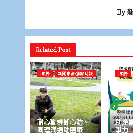
By
Related Post
.頭條
新聞來源:焦點時報
.頭條
耐心勸導卸心防、
助產
同理溝通助團聚
爭力