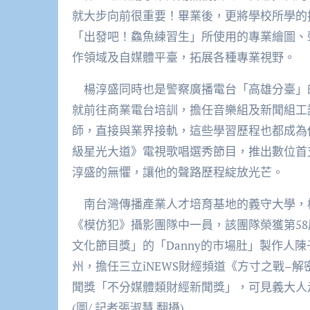
就大步向前很重要！畢業後，更將學校所學的
「出發吧！鱻魚練習生」所使用的專業繪圖、
作領域及自媒體平臺，拓展各種專業視野。
楊淳盛同時也是警察廣播電台「高雄分臺」的
就前往商業電台培訓，擔任音樂組及新聞組工
師，直接與業界接軌，這些學習歷程也都成為
級星光大道》電視歌唱選秀節目，推出數位首
淳盛的無懼，讓他的聲路歷程綻放光芒。
南台灣傳播產業人才培育基地的義守大學，
《模仿犯》攝影團隊中一員，該團隊榮獲第58
文化節目獎」的「Danny的市場肚」製作人
州，擔任三立iNEWS財經頻道《方寸之戰–
聞獎「不分媒體類財經新聞獎」，可見義大人
(圖/ 記者張淑慧 翻攝)