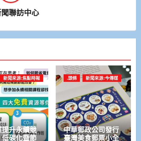
新聞聯訪中心
新聞來源:焦點時報
.頭條
新聞來源:今傳媒
業提升永續競
中華郵政公司發行
 低碳化暨節
臺灣美食郵票小全