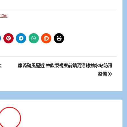
126/
大
康芮颱風逼近 林欽榮視察前鎮河沿線抽水站防汛
整備