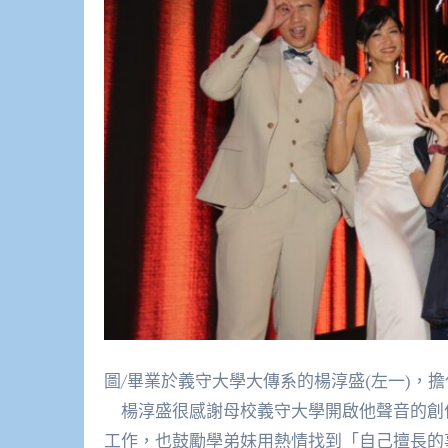
圖/畢業於義守大學大傳系的楊淳盛(左一)，
楊淳盛很感謝母校義守大學開啟他聲音的創
工作，也鼓勵學弟妹用熱情找到「自己擅長的