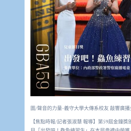
圖/聲音的力量-義守大學大傳系校友 敲響廣
【焦點時報/記者張淑慧 報導】第59屆金鐘
目「出發吧！鱻魚練習生」在本屆典禮中榮獲