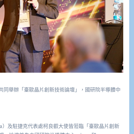
ctice共同舉辦「臺歐晶片創新技術論壇」，國研院半導體中
ikova）及駐捷克代表處柯良叡大使皆蒞臨「臺歐晶片創新