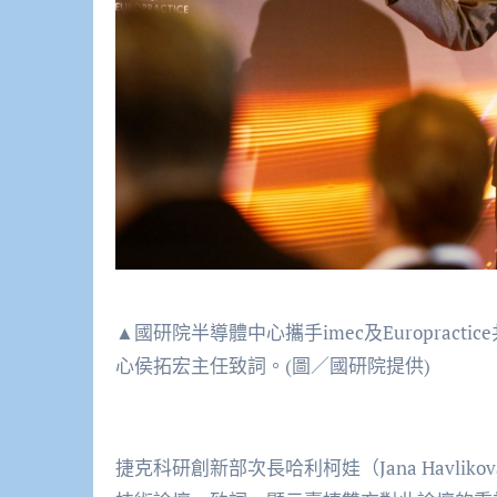
▲國研院半導體中心攜手imec及Europra
心侯拓宏主任致詞。(圖／國研院提供)
捷克科研創新部次長哈利柯娃（Jana Havl