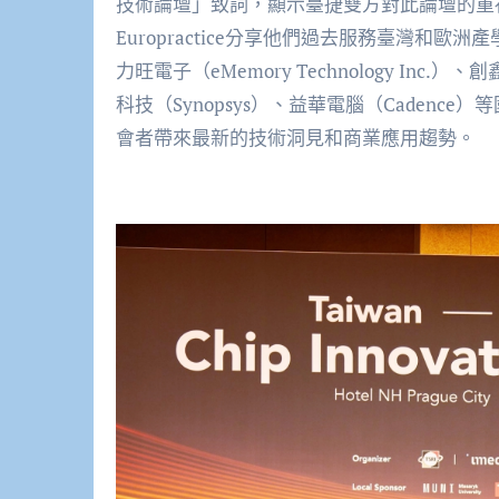
技術論壇」致詞，顯示臺捷雙方對此論壇的重視
Europractice分享他們過去服務臺灣和
力旺電子（eMemory Technology Inc.）、
科技（Synopsys）、益華電腦（Caden
會者帶來最新的技術洞見和商業應用趨勢。