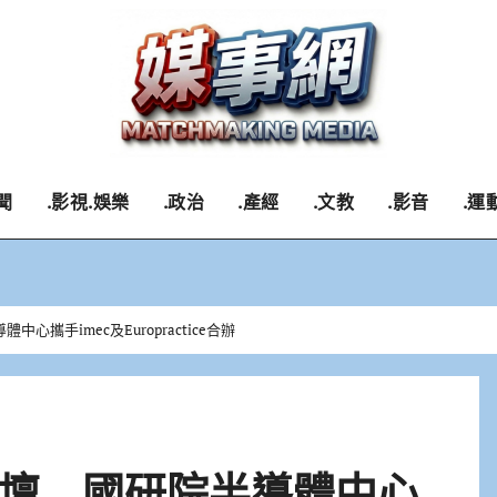
聞
.影視.娛樂
.政治
.產經
.文教
.影音
.運
攜手imec及Europractice合辦
壇 國研院半導體中心