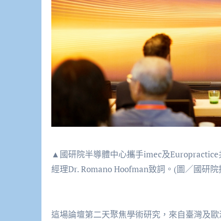
▲國研院半導體中心攜手imec及Europracti
經理Dr. Romano Hoofman致詞。(圖／國研院
這場論壇第二天聚焦學術研究，來自臺灣及歐