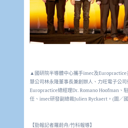
▲國研院半導體中心攜手imec及Europra
慧公司林永隆董事長兼創辦人、力旺電子公司
Europractice總經理Dr. Romano H
任、imec研發副總裁Julien Ryckaert。(圖
【勁報記者羅蔚舟/竹科報導】