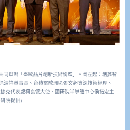
ctice共同舉辦「臺歐晶片創新技術論壇」。圖左起：創鑫智
徐清祥董事長、台積電歐洲區張文起資深技術經理、
oofman、駐捷克代表處柯良叡大使、國研院半導體中心侯拓宏主
／國研院提供)