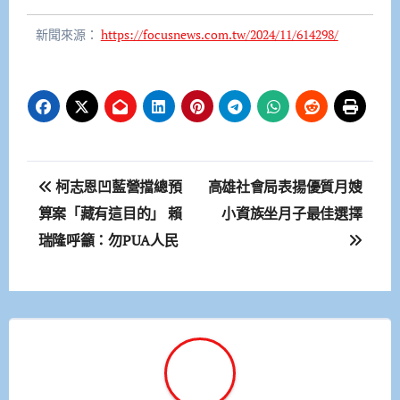
新聞來源：
https://focusnews.com.tw/2024/11/614298/
文
柯志恩凹藍營擋總預
高雄社會局表揚優質月嫂
章
算案「藏有這目的」 賴
小資族坐月子最佳選擇
瑞隆呼籲：勿PUA人民
導
覽