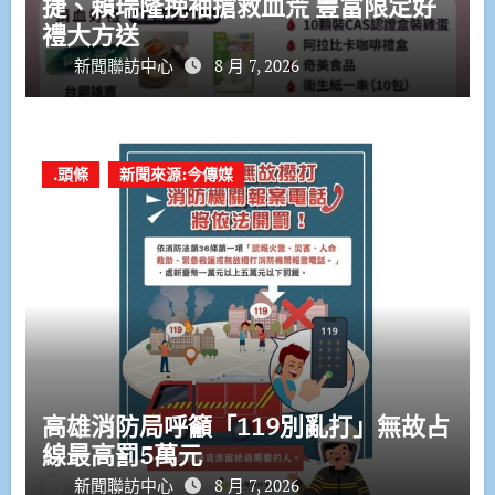
捷、賴瑞隆挽袖搶救血荒 豐富限定好
禮大方送
新聞聯訪中心
8 月 7, 2026
.頭條
新聞來源:今傳媒
高雄消防局呼籲「119別亂打」無故占
線最高罰5萬元
新聞聯訪中心
8 月 7, 2026