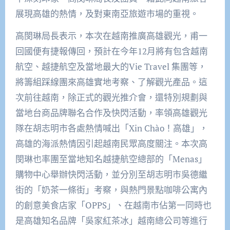
展現高雄的熱情，及對東南亞旅遊市場的重視。
高閔琳局長表示，本次在越南推廣高雄觀光，甫一
回國便有捷報傳回，預計在今年12月將有包含越南
航空、越捷航空及當地最大的Vie Travel 集團等，
將籌組踩線團來高雄實地考察、了解觀光產品。這
次前往越南，除正式的觀光推介會，還特別規劃與
當地台商品牌聯名合作及快閃活動，率領高雄觀光
隊在胡志明市各處熱情喊出「Xin Chào！高雄」，
高雄的海派熱情因引起越南民眾高度關注。本次高
閔琳也率團至當地知名越捷航空總部的「Menas」
購物中心舉辦快閃活動，並分別至胡志明市吳德繼
街的「奶茶一條街」考察，與熱門景點咖啡公寓內
的創意美食店家「OPPS」、在越南市佔第一同時也
是高雄知名品牌「吳家紅茶冰」越南總公司等進行