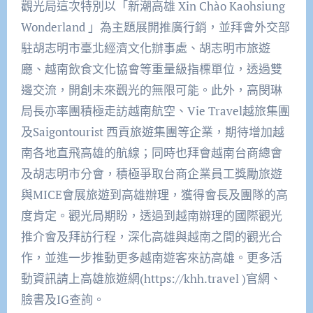
觀光局這次特別以「新潮高雄 Xin Chào Kaohsiung
Wonderland 」為主題展開推廣行銷，並拜會外交部
駐胡志明市臺北經濟文化辦事處、胡志明市旅遊
廳、越南飲食文化協會等重量級指標單位，透過雙
邊交流，開創未來觀光的無限可能。此外，高閔琳
局長亦率團積極走訪越南航空、Vie Travel越旅集團
及Saigontourist 西貢旅遊集團等企業，期待增加越
南各地直飛高雄的航線；同時也拜會越南台商總會
及胡志明市分會，積極爭取台商企業員工獎勵旅遊
與MICE會展旅遊到高雄辦理，獲得會長及團隊的高
度肯定。觀光局期盼，透過到越南辦理的國際觀光
推介會及拜訪行程，深化高雄與越南之間的觀光合
作，並進一步推動更多越南遊客來訪高雄。更多活
動資訊請上高雄旅遊網(https://khh.travel )官網、
臉書及IG查詢。