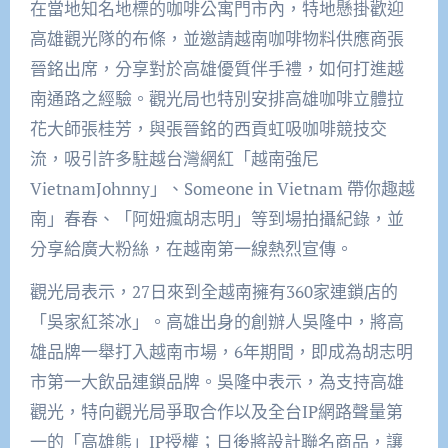
在當地知名地標的咖啡公寓門市內，特地懸掛歡迎
高雄觀光隊的布條，並邀請越南咖啡物料供應商張
晉銘出席，分享對於高雄優質伴手禮，如何打進越
南通路之經驗。觀光局也特別安排高雄咖啡立體拉
花大師張桂芳，與張晉銘的西貢虹吸咖啡競技交
流，吸引許多駐越台灣網紅「越南強尼
VietnamJohnny」、Someone in Vietnam 帶你趣越
南」春春、「阿妞瘋胡志明」等到場拍攝紀錄，並
分享給廣大粉絲，在越南第一線熱烈宣傳。
觀光局表示，27日來到全越南擁有360家連鎖店的
「吳家紅茶冰」。高雄出身的創辦人吳隆中，將高
雄品牌一舉打入越南市場，6年期間，即成為胡志明
市第一大飲品連鎖品牌。吳隆中表示，為支持高雄
觀光，特向觀光局爭取合作以及全台IP網路聲量第
一的「高雄熊」IP授權；日後將設計聯名商品，讓