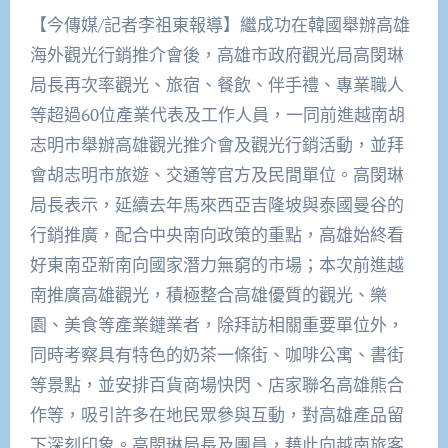
【今傳媒/記者李祖東報導】繼成功在韓國舉辦高雄
海外觀光行銷推介會後，高雄市政府觀光局高閔琳
局長再次率觀光、旅宿、餐飲、伴手禮、專業職人
等超過60位產業代表及工作人員，一同前進越南胡
志明市舉辦高雄觀光推介會及觀光行銷活動，並拜
會胡志明市旅遊、交通等官方及民間單位。高閔琳
局長表示，延續去年馬來西亞吉隆坡與泰國曼谷的
行銷推廣，配合中央南向政策的重點，高雄始終看
好東南亞新南向國家潛力無窮的市場；本次前進越
南推廣高雄觀光，積極整合高雄優質的觀光、樂
園、美食等產業鏈業者，除拜訪相關重要單位外，
同時考察具有特色的奶茶一條街、咖啡公寓、書街
等景點，並安排百貨商場快閃、店家聯名高雄熊合
作等，吸引許多在地民眾參與互動，對高雄產品留
下深刻印象。高閔琳局長及團員，藉此向越南旅客