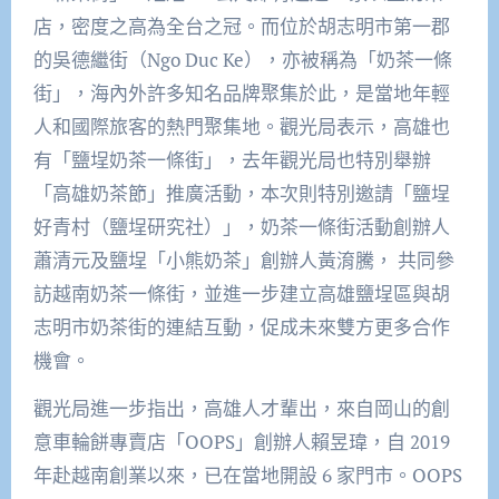
店，密度之高為全台之冠。而位於胡志明市第一郡
的吳德繼街（Ngo Duc Ke），亦被稱為「奶茶一條
街」，海內外許多知名品牌聚集於此，是當地年輕
人和國際旅客的熱門聚集地。觀光局表示，高雄也
有「鹽埕奶茶一條街」，去年觀光局也特別舉辦
「高雄奶茶節」推廣活動，本次則特別邀請「鹽埕
好青村（鹽埕研究社）」，奶茶一條街活動創辦人
蕭清元及鹽埕「小熊奶茶」創辦人黃淯騰， 共同參
訪越南奶茶一條街，並進一步建立高雄鹽埕區與胡
志明市奶茶街的連結互動，促成未來雙方更多合作
機會。
觀光局進一步指出，高雄人才輩出，來自岡山的創
意車輪餅專賣店「OOPS」創辦人賴昱瑋，自 2019
年赴越南創業以來，已在當地開設 6 家門市。OOPS