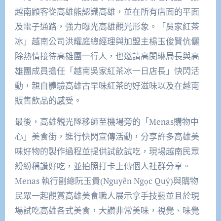
越南顧客從高雄熊認識高雄，並在所有店面的平面
及電子通路，強力曝光高雄觀光形象。「吳家紅茶
冰」越南公司洪耀庭總經理與加盟主楊玉俊賢伉儷
除熱情接待高雄團一行人，也邀請高閔琳局長與高
雄團成員擔任「越南吳家紅茶冰一日店長」快閃活
動，親自體驗高雄古早味紅茶的好滋味以及在越南
販售飲品的感受。
最後，高雄觀光隊移師至機場旁的「Menas購物中
心」美食街，進行快閃宣傳活動，分享許多高雄美
味好物的製作過程並提供試飲試吃，現場越南民眾
紛紛稱讚好吃，並拍照打卡上傳個人社群分享。
Menas 執行副總阮玉貴(Nguyễn Ngọc Quý)與購物
民眾一起觀賞高雄美食職人展示拿手技藝並且於現
場試吃高雄各式美食，大讚非常美味，視覺、味覺