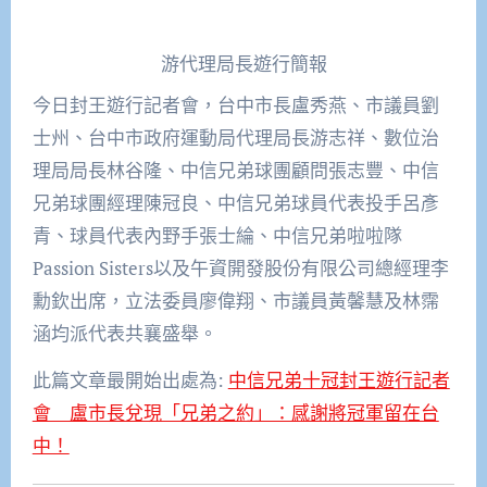
游代理局長遊行簡報
今日封王遊行記者會，台中市長盧秀燕、市議員劉
士州、台中市政府運動局代理局長游志祥、數位治
理局局長林谷隆、中信兄弟球團顧問張志豐、中信
兄弟球團經理陳冠良、中信兄弟球員代表投手呂彥
青、球員代表內野手張士綸、中信兄弟啦啦隊
Passion Sisters以及午資開發股份有限公司總經理李
勳欽出席，立法委員廖偉翔、市議員黃馨慧及林霈
涵均派代表共襄盛舉。
此篇文章最開始出處為:
中信兄弟十冠封王遊行記者
會 盧市長兌現「兄弟之約」：感謝將冠軍留在台
中！