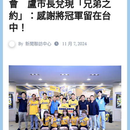
會 盧市長兌現「兄弟之
約」：感謝將冠軍留在台
中！
By
新聞聯訪中心
11 月 7, 2024