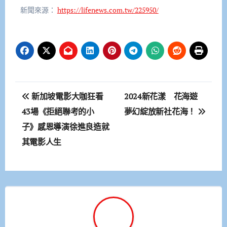
新聞來源：
https://lifenews.com.tw/225950/
文
新加坡電影大咖狂看
2024新花漾 花海遊
章
43場《拒絕聯考的小
夢幻綻放新社花海！
子》感恩導演徐進良造就
導
其電影人生
覽