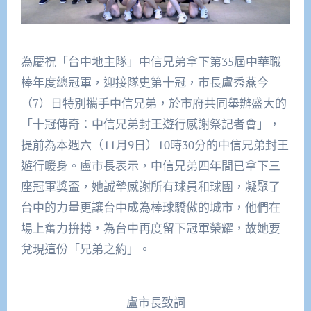
為慶祝「台中地主隊」中信兄弟拿下第35屆中華職
棒年度總冠軍，迎接隊史第十冠，市長盧秀燕今
（7）日特別攜手中信兄弟，於市府共同舉辦盛大的
「十冠傳奇：中信兄弟封王遊行感謝祭記者會」，
提前為本週六（11月9日）10時30分的中信兄弟封王
遊行暖身。盧市長表示，中信兄弟四年間已拿下三
座冠軍獎盃，她誠摯感謝所有球員和球團，凝聚了
台中的力量更讓台中成為棒球驕傲的城市，他們在
場上奮力拚搏，為台中再度留下冠軍榮耀，故她要
兌現這份「兄弟之約」。
盧市長致詞