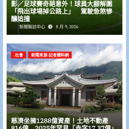
影／足球賽奇葩意外！球員大腳解圍
「飛出球場掉公路上」 駕駛急煞慘
釀追撞
新聞聯訪中心
8 月 9, 2026
.社會
新聞來源:記者爆料網
慈濟坐擁1288億資產！土地不動產
816億 2025年罕見「赤字17.37億」