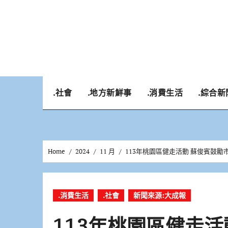
Skip
to
content
.社會
.地方新鮮事
.消費生活
.綜合新
Home
2024
11 月
113年桃園區健走活動 蘇俊賓鼓勵
.消費生活
.社會
新聞來源:大成報
113年桃園區健走