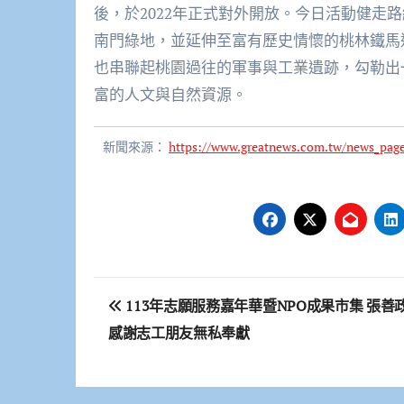
後，於2022年正式對外開放。今日活動健走
南門綠地，並延伸至富有歷史情懷的桃林鐵馬
也串聯起桃園過往的軍事與工業遺跡，勾勒出
富的人文與自然資源。
新聞來源：
https://www.greatnews.com.tw/news_pag
文
113年志願服務嘉年華暨NPO成果市集 張善
章
感謝志工朋友無私奉獻
導