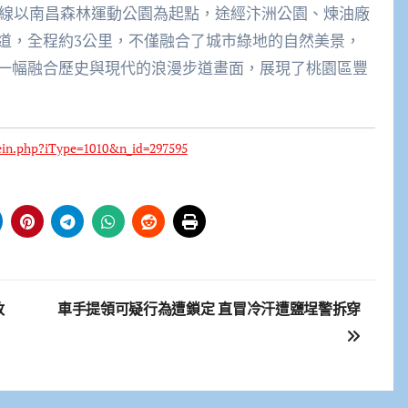
路線以南昌森林運動公園為起點，途經汴洲公園、煉油廠
道，全程約3公里，不僅融合了城市綠地的自然美景，
一幅融合歷史與現代的浪漫步道畫面，展現了桃園區豐
ein.php?iType=1010&n_id=297595
政
車手提領可疑行為遭鎖定 直冒冷汗遭鹽埕警拆穿