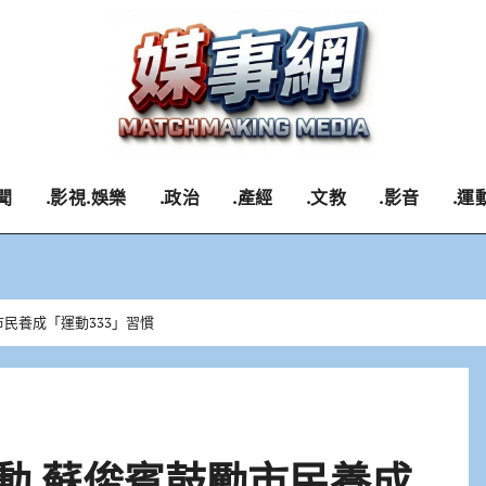
聞
.影視.娛樂
.政治
.產經
.文教
.影音
.運
市民養成「運動333」習慣
活動 蘇俊賓鼓勵市民養成