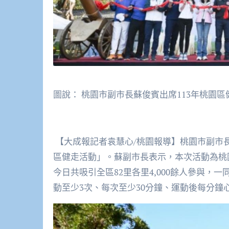
圖說： 桃園市副市長蘇俊賓出席113年桃園
【大成報記者袁慧心/桃園報導】桃園市副市長
區健走活動」。蘇副市長表示，本次活動為桃
今日共吸引全區82里各里4,000餘人參與
動至少3次、每次至少30分鐘、運動後每分鐘心