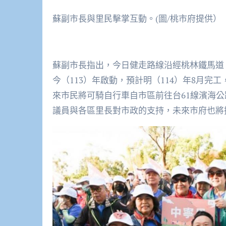
蘇副市長與里民擊掌互動。(圖/桃市府提供）
蘇副市長指出，今日健走路線沿經桃林鐵馬道
今（113）年啟動，預計明（114）年8月
來市民將可騎自行車自市區前往台61線濱海
議員與各區里長對市政的支持，未來市府也將