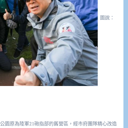
圖說：
動公園原為陸軍21砲指部的舊營區，經市府團隊精心改造