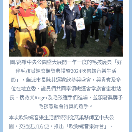
圖/高雄中央公園盛大展開一年一度的毛孩慶典「好
伴毛孩嗷運會頒獎典禮暨2024吹狗螺音樂生活
節」，貓派市長陳其邁歡欣參與盛會，與貴賓及多
位在地立委、議員們共同率領嗷運會掌旗官蜜柑站
長、搜救犬Roger及毛孩選手們進場，並頒發獎牌予
毛孩嗷運會得獎的選手。
本次吹狗螺音樂生活節特別從燕巢移師至中央公
園，交通更加方便，推出「吹狗螺音樂舞台」、