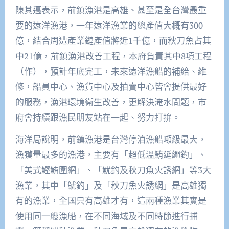
陳其邁表示，前鎮漁港是高雄、甚至是全台灣最重
要的遠洋漁港，一年遠洋漁業的總產值大概有300
億，結合周遭產業鏈產值將近1千億，而秋刀魚占其
中21億，前鎮漁港改善工程，本府負責其中8項工程
（作），預計年底完工，未來遠洋漁船的補給、維
修，船員中心、漁貨中心及拍賣中心皆會提供最好
的服務，漁港環境衛生改善，更解決淹水問題，市
府會持續跟漁民朋友站在一起、努力打拚。
海洋局說明，前鎮漁港是台灣停泊漁船噸級最大，
漁獲量最多的漁港，主要有「超低溫鮪延繩釣」、
「美式鰹鮪圍網」、「魷釣及秋刀魚火誘網」等3大
漁業，其中「魷釣」及「秋刀魚火誘網」是高雄獨
有的漁業，全國只有高雄才有，這兩種漁業其實是
使用同一艘漁船，在不同海域及不同時節進行捕