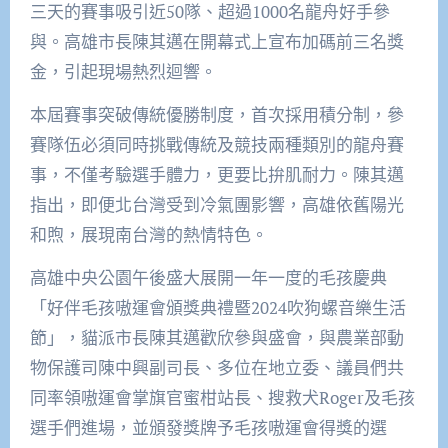
三天的賽事吸引近50隊、超過1000名龍舟好手參
與。高雄市長陳其邁在開幕式上宣布加碼前三名獎
金，引起現場熱烈迴響。
本屆賽事突破傳統優勝制度，首次採用積分制，參
賽隊伍必須同時挑戰傳統及競技兩種類別的龍舟賽
事，不僅考驗選手體力，更要比拚肌耐力。陳其邁
指出，即便北台灣受到冷氣團影響，高雄依舊陽光
和煦，展現南台灣的熱情特色。
高雄中央公園午後盛大展開一年一度的毛孩慶典
「好伴毛孩嗷運會頒獎典禮暨2024吹狗螺音樂生活
節」，貓派市長陳其邁歡欣參與盛會，與農業部動
物保護司陳中興副司長、多位在地立委、議員們共
同率領嗷運會掌旗官蜜柑站長、搜救犬Roger及毛孩
選手們進場，並頒發獎牌予毛孩嗷運會得獎的選