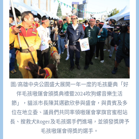
圖/高雄中央公園盛大展開一年一度的毛孩慶典「好
伴毛孩嗷運會頒獎典禮暨2024吹狗螺音樂生活
節」，貓派市長陳其邁歡欣參與盛會，與貴賓及多
位在地立委、議員們共同率領嗷運會掌旗官蜜柑站
長、搜救犬Roger及毛孩選手們進場，並頒發獎牌予
毛孩嗷運會得獎的選手。