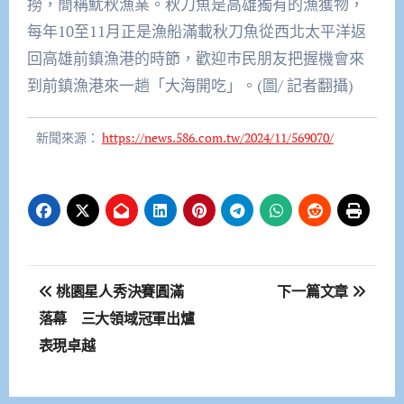
撈，簡稱魷秋漁業。秋刀魚是高雄獨有的漁獲物，
每年10至11月正是漁船滿載秋刀魚從西北太平洋返
回高雄前鎮漁港的時節，歡迎市民朋友把握機會來
到前鎮漁港來一趟「大海開吃」。(圖/ 記者翻攝)
新聞來源：
https://news.586.com.tw/2024/11/569070/
文
桃園星人秀決賽圓滿
下一篇文章
章
落幕 三大領域冠軍出爐
表現卓越
導
覽