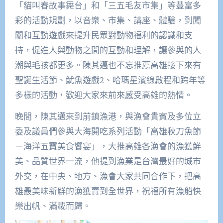
「貓叫春故事舞台」和「三五毛友市集」等豐富多
彩的活動規劃，以音樂、市集、講座、體驗，到闖
關和互動遊戲來提升民眾對動物福利的認識和支
持，促進人與動物之間的互動和理解，讓參與的人
潮與毛孩都更多。陳其邁也不忘推薦高雄接下來有
聖誕生活節、魷魚遊戲2、哈瑪星濱線啟程和跨年等
多樣的活動，歡迎大家來前來感受高雄的熱情。
晚間，陳其邁來到前鎮漁港，與漁會貴賓及多位立
委及議員們參與大海開吃系列活動「高雄秋刀魚節
－海洋五寶美食饗宴」，大推高雄各漁會的漁獲鮮
美、品質世界一流，他提到漁業是台灣最好的城市
外交，在中央、地方、漁會大家共同合作下，把高
雄最美味新鮮的漁獲賣到全世界，祝福所有漁船快
樂出帆、滿載而歸。