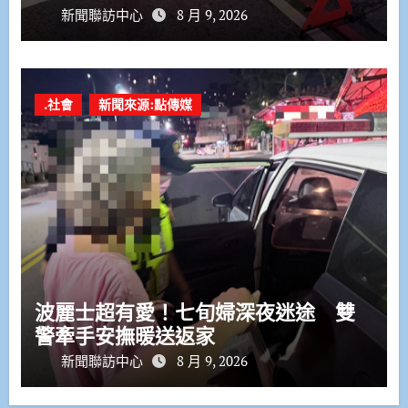
新聞聯訪中心
8 月 9, 2026
.社會
新聞來源:點傳媒
波麗士超有愛！七旬婦深夜迷途 雙
警牽手安撫暖送返家
新聞聯訪中心
8 月 9, 2026