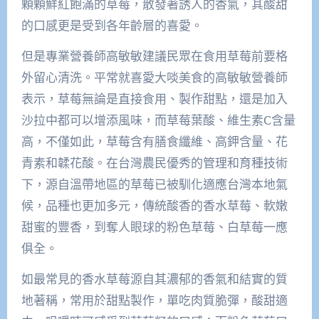
顆顆鮮紅飽滿的草莓，散發著誘人的香氣，其酸甜
的口感更是受到各年齡層的喜愛。
但是專業營養師高敏敏建議民眾在食用草莓前要格
外留心清洗。平常就喜愛大啖美食的高敏敏營養師
表示，草莓無論是直接食用、製作甜點，還是加入
沙拉中都可以增添風味，而草莓葉酸、維生素C含量
高，不僅如此，草莓含有膳食纖維、高鉀含量、花
青素和韖花酸。在台灣農民優秀的管理和育種技術
下，源自溫帶地區的草莓已被馴化適應台灣本地氣
候，品種也更加多元，傳統酸香的香水草莓、軟嫩
甜蜜的豐香，到奪人眼球的粉色草莓、白草莓一應
俱全。
如最常見的香水草莓源自其濃郁的香氣和結實的質
地著稱，常用於甜點製作，單吃肉質脆彈，酸甜適