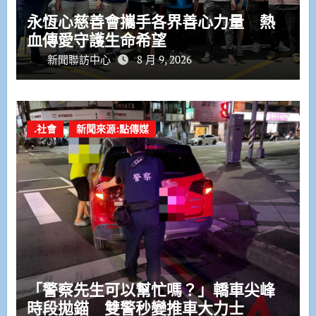
永恆心慈善會攜手各界善心力量 熱
血傳愛守護生命希望
新聞聯訪中心
8 月 9, 2026
.社會
新聞來源:點傳媒
「警察先生可以幫忙嗎？」轎車尖峰
時段拋錨 雙警秒變推車大力士