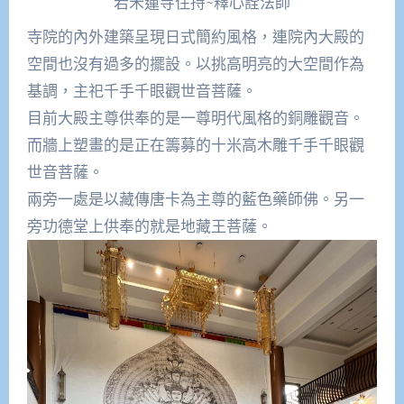
若禾蓮寺住持~釋心詮法師
寺院的內外建築呈現日式簡約風格，連院內大殿的
空間也沒有過多的擺設。以挑高明亮的大空間作為
基調，主祀千手千眼觀世音菩薩。
目前大殿主尊供奉的是一尊明代風格的銅雕觀音。
而牆上塑畫的是正在籌募的十米高木雕千手千眼觀
世音菩薩。
兩旁一處是以藏傳唐卡為主尊的藍色藥師佛。另一
旁功德堂上供奉的就是地藏王菩薩。