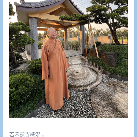
若禾蓮寺概況；