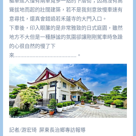
驅車進入僅有兩車寬多一點的下厝街；因為沒有高
聳拔地而起的壯闊建築，若不是我刻意放慢車速有
意尋找，還真會錯過若禾蓮寺的大門入口。
下車後，印入眼簾的是非常雅致的日式庭園，雖然
地方不大但是一種靜謐的氛圍卻讓剛剛駕車時急躁
的心很自然的慢了下
來…………………………………..。
記者/游宏琦 屏東長治鄉專訪報導