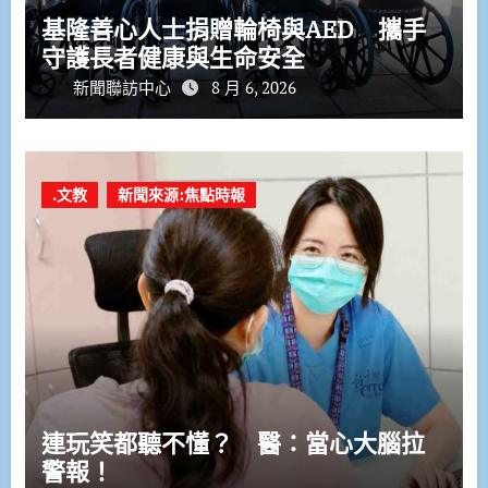
基隆善心人士捐贈輪椅與AED 攜手
守護長者健康與生命安全
新聞聯訪中心
8 月 6, 2026
.文教
新聞來源:焦點時報
連玩笑都聽不懂？ 醫：當心大腦拉
警報！