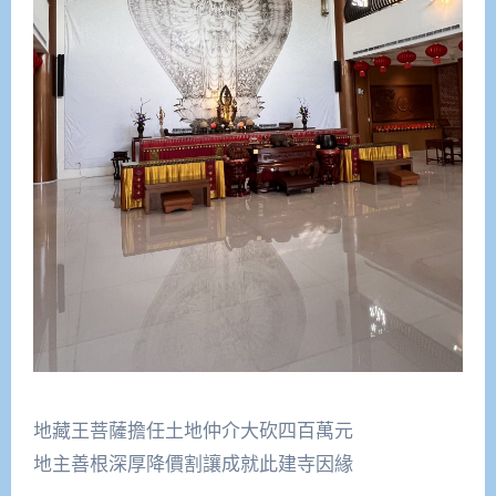
地藏王菩薩擔任土地仲介大砍四百萬元
地主善根深厚降價割讓成就此建寺因緣