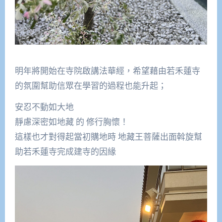
明年將開始在寺院啟講法華經，希望藉由若禾蓮寺
的氛圍幫助信眾在學習的過程也能升起；
安忍不動如大地
靜慮深密如地藏 的 修行胸懷！
這樣也才對得起當初購地時 地藏王菩薩出面斡旋幫
助若禾蓮寺完成建寺的因緣