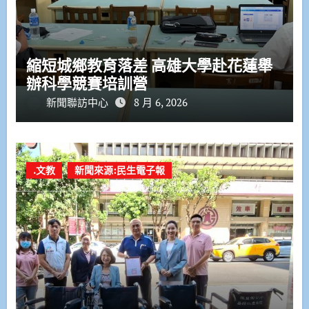
縮短城鄉教育落差 高雄大學赴花蓮舉
辦科學競賽培訓營
新聞聯訪中心
8 月 6, 2026
.文教
新聞來源:民生電子報