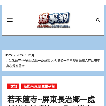
Skip
to
content
Home
2024
12 月
若禾蓮寺~屏東長治鄉一處靜謐之地 猶如一朵八瓣青蓮讓人在此安頓
身心覺照慧命
.文教
新聞來源:民生電子報
若禾蓮寺~屏東長治鄉一處