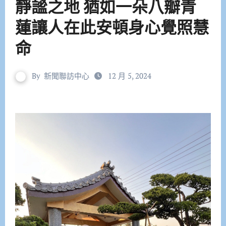
靜謐之地 猶如一朵八瓣青
蓮讓人在此安頓身心覺照慧
命
By
新聞聯訪中心
12 月 5, 2024