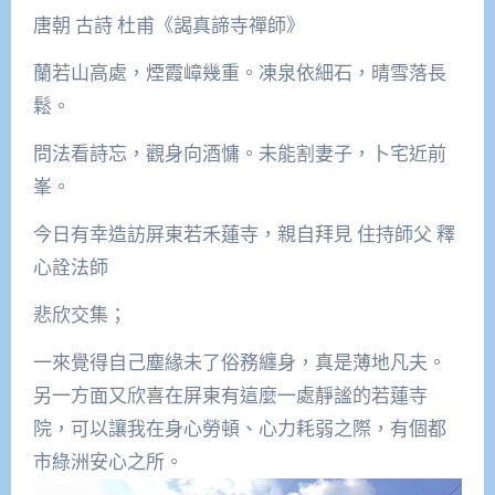
唐朝 古詩 杜甫《謁真諦寺禪師》
蘭若山高處，煙霞嶂幾重。凍泉依細石，晴雪落長
鬆。
問法看詩忘，觀身向酒慵。未能割妻子，卜宅近前
峯。
今日有幸造訪屏東若禾蓮寺，親自拜見 住持師父 釋
心詮法師
悲欣交集；
一來覺得自己塵緣未了俗務纏身，真是薄地凡夫。
另一方面又欣喜在屏東有這麼一處靜謐的若蓮寺
院，可以讓我在身心勞頓、心力耗弱之際，有個都
市綠洲安心之所。