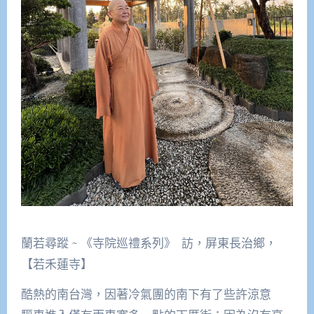
蘭若尋蹤 ~ 《寺院巡禮系列》 訪，屏東長治鄉，
【若禾蓮寺】
酷熱的南台灣，因著冷氣團的南下有了些許涼意