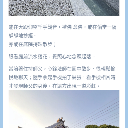
能在大殿仰望千手觀音，禮佛 念佛，或在偏堂一隅
靜靜地抄經。
亦或在庭院持珠散步；
眼看庭前流水落花，覺照心地念頭起落。
當陪著住持師父，心銓法師在園中散步、很輕鬆愉
悅地聊天；隨手拿起手機拍了幾張，看手機相片時
才發現師父的身後，在遠方出現一道彩虹。