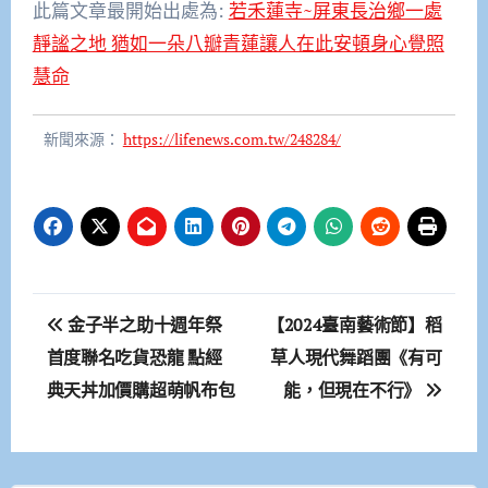
此篇文章最開始出處為:
若禾蓮寺~屏東長治鄉一處
靜謐之地 猶如一朵八瓣青蓮讓人在此安頓身心覺照
慧命
新聞來源：
https://lifenews.com.tw/248284/
文
金子半之助十週年祭
【2024臺南藝術節】稻
章
首度聯名吃貨恐龍 點經
草人現代舞蹈團《有可
典天丼加價購超萌帆布包
能，但現在不行》
導
覽