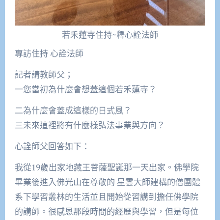
若禾蓮寺住持~釋心詮法師
專訪住持 心詮法師
記者請教師父；
一您當初為什麼會想蓋這個若禾蓮寺？
二為什麼會蓋成這樣的日式風？
三未來這裡將有什麼樣弘法事業與方向？
心詮師父回答如下：
我從19歲出家地藏王菩薩聖誕那一天出家。佛學院
畢業後進入佛光山在尊敬的 星雲大師建構的僧團體
系下學習叢林的生活並且開始從習講到擔任佛學院
的講師。很感恩那段時間的經歷與學習，但是每位