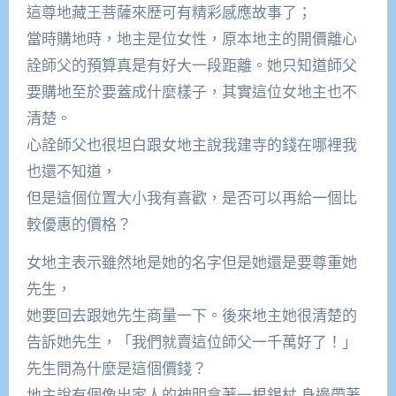
這尊地藏王菩薩來歷可有精彩感應故事了；
當時購地時，地主是位女性，原本地主的開價離心
詮師父的預算真是有好大一段距離。她只知道師父
要購地至於要蓋成什麼樣子，其實這位女地主也不
清楚。
心詮師父也很坦白跟女地主說我建寺的錢在哪裡我
也還不知道，
但是這個位置大小我有喜歡，是否可以再給一個比
較優惠的價格？
女地主表示雖然地是她的名字但是她還是要尊重她
先生，
她要回去跟她先生商量一下。後來地主她很清楚的
告訴她先生，「我們就賣這位師父一千萬好了！」
先生問為什麼是這個價錢？
地主說有個像出家人的神明拿著一根錫杖 身邊帶著