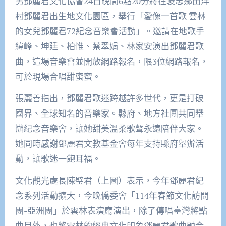
另鄧麗君文化協會24日晚間6點20分將在褒忠鄉田洋
村鄧麗君出生地文化園區，舉行「愛像一首歌 雲林
的女兒鄧麗君72紀念音樂會活動」。邀請在地歌手
緯峰、坤廷、柏惟、蔡翠娟、林家安演出鄧麗君歌
曲，這場音樂會並開放網路報名，限3位網路報名，
可於現場合唱甜蜜蜜。
張麗善指出，鄧麗君歌迷跨越許多世代，更是打破
國界、全球知名的音樂家。縣府、地方社團共同舉
辦紀念音樂會，讓她甜美溫柔歌聲永遠陪伴大家。
她同時感謝鄧麗君文教基金會每年支持縣府舉辦活
動，讓歌迷一飽耳福。
文化觀光處長陳璧君（上圖）表示，今年鄧麗君紀
念系列活動擴大，今晚僑委會「114年春節文化訪問
團-亞洲團」於雲林表演廳演出，除了傳唱臺灣將點
曲目外，也將雲林的經典文化印象鄧麗君歌曲融合