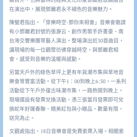
在演出中，展現鄧麗君永不褪色的音樂魅力。
陳璧君指出，「穿樂時空-鄧你來相會」音樂會邀請
有小鄧麗君封號的張瀞云、創作男歌手許書豪、南
台灣交響樂團等藝人演出。整場演出近30首曲目，
讓現場的每一位觀眾彷彿穿越時空，與鄧麗君相
會，感受到音樂的溫暖與感動。
另當天戶外的綠色草坪上更有年貨潮市集與草地音
樂會等豐富活動。從下午1：00到晚上6:30，一系列
活動從下午戶外復古味潮市集，一路熱鬧到晚上。
現場還設有發票兌換活動，憑三張當月發票即可兌
換蛇年好運春聯、精美紅包與小贈品，數量有限，
送完為止。
文觀處指出，18日音樂會是免費索票入場。相關索