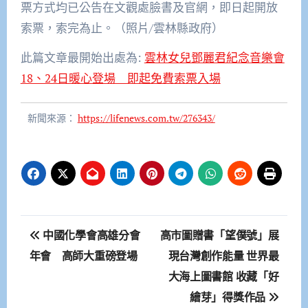
票方式均已公告在文觀處臉書及官網，即日起開放
索票，索完為止。（照片/雲林縣政府）
此篇文章最開始出處為:
雲林女兒鄧麗君紀念音樂會
18、24日暖心登場 即起免費索票入場
新聞來源：
https://lifenews.com.tw/276343/
文
中國化學會高雄分會
高市圖贈書「望僕號」展
章
年會 高師大重磅登場
現台灣創作能量 世界最
大海上圖書館 收藏「好
導
繪芽」得獎作品