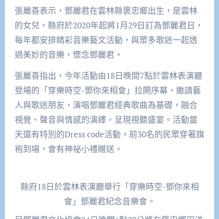
張麗善表示，鄧麗君在雲林縣褒忠鄉出生，是雲林
的女兒。縣府於2020年起將1月29日訂為鄧麗君日，
每年都安排精彩音樂藝文活動，與眾多歌迷一起透
過美妙的音樂，懷念鄧麗君。
張麗善指出，今年活動由18日晚間7點於雲林表演廳
登場的「穿樂時空-鄧你來相會」拉開序幕。邀請藝
人與歌迷朋友，演唱鄧麗君經典歌曲為基礎，融合
視覺、聲音與情感的演繹，呈現視聽盛宴。活動當
天還有特別的Dress code活動，前30名的民眾穿著旗
袍到場，會有神祕小禮贈送。
縣府18日於雲林表演廳舉行「穿樂時空-鄧你來相
會」鄧麗君紀念音樂會。