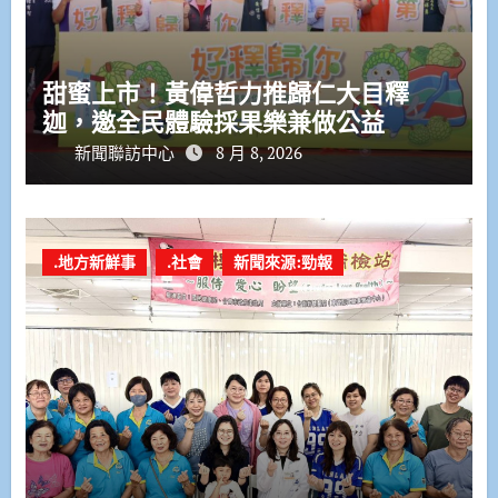
甜蜜上市！黃偉哲力推歸仁大目釋
迦，邀全民體驗採果樂兼做公益
新聞聯訪中心
8 月 8, 2026
.地方新鮮事
.社會
新聞來源:勁報