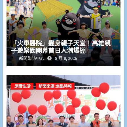
「火車醫院」變身親子天堂！高雄親
子遊樂園開幕首日人潮爆棚
新聞聯訪中心
8 月 8, 2026
.消費生活
新聞來源:焦點時報