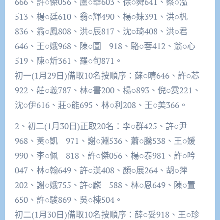
666、許○傑056、盧○華603、徐○舜641、蔡○泓
513、楊○廷610、翁○輝490、楊○妹391、洪○杋
836、翁○鳳808、洪○辰817、沈○琦408、洪○君
646、王○娥968、陳○圖 918、駱○蓉412、翁○心
519、陳○炘361、羅○旬871。
初一(1月29日)備取10名按順序：蘇○晴646、許○芯
922、莊○義787、林○書200、楊○893、倪○霙221、
沈○伊616、莊○能695、林○利208、王○美366。
2、初二(1月30日)正取20名：李○群425、許○尹
968、黃○凱 971、謝○淵536、蕭○騰538、王○媛
990、李○佩 818、許○傑056、楊○泰981、許○吟
047、林○翰649、許○漢408、顏○展264、胡○萍
202、謝○娥755、許○麟 588、林○恩649、陳○置
650、許○駿869、吳○棟504。
初二(1月30日)備取10名按順序：薛○妥918、王○珍