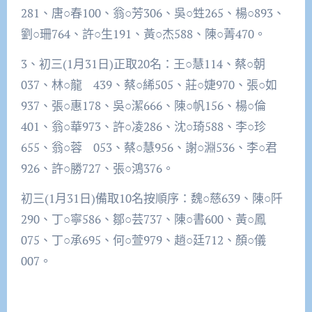
281、唐○春100、翁○芳306、吳○甡265、楊○893、
劉○珊764、許○生191、黃○杰588、陳○菁470。
3、初三(1月31日)正取20名：王○慧114、蔡○朝
037、林○龍 439、蔡○絺505、莊○婕970、張○如
937、張○惠178、吳○潔666、陳○帆156、楊○倫
401、翁○華973、許○凌286、沈○琦588、李○珍
655、翁○蓉 053、蔡○慧956、謝○淵536、李○君
926、許○勝727、張○鴻376。
初三(1月31日)備取10名按順序：魏○慈639、陳○阡
290、丁○寧586、鄒○芸737、陳○書600、黃○鳳
075、丁○承695、何○萱979、趙○廷712、顏○儀
007。