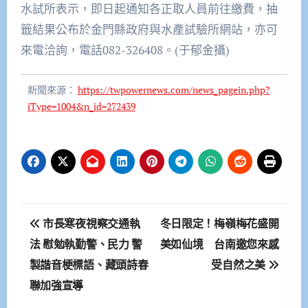
水試所表示，即日起通知各正取人員前往繳費，抽
籤結果公布於金門縣政府與水產試驗所網站，亦可
來電洽詢，電話082-326408。(于郁金攝)
新聞來源：
https://twpowernews.com/news_pagein.php?
iType=1004&n_id=272439
文
市長寒夜視察交通執
冬日限定！梅嶺梅花盛開
章
法 慰勉執勤警、民力 警
美如仙境 台南邀您來感
製諧音梗標語、藏頭詩春
受自然之美
導
聯加強宣導
覽