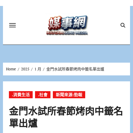
Skip
to
content
Home
2025
1 月
金門水試所春節烤肉中籤名單出爐
.消費生活
.社會
新聞來源:勁報
金門水試所春節烤肉中籤名
單出爐