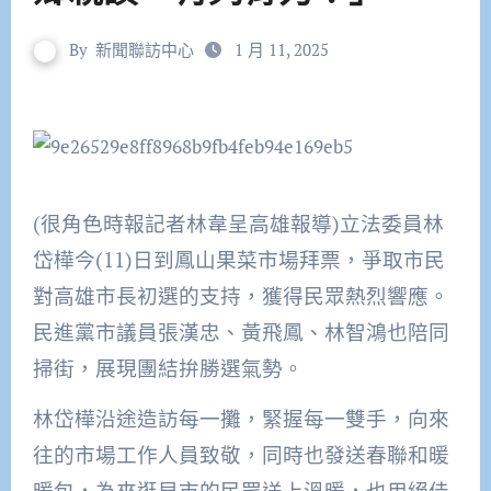
By
新聞聯訪中心
1 月 11, 2025
(很角色時報記者林韋呈高雄報導)
立法委員林
岱樺今(11)日到鳳山果菜市場拜票，爭取市民
對高雄市長初選的支持，獲得民眾熱烈響應。
民進黨市議員張漢忠、黃飛鳳、林智鴻也陪同
掃街，展現團結拚勝選氣勢。
林岱樺沿途造訪每一攤，緊握每一雙手，向來
往的市場工作人員致敬，同時也發送春聯和暖
暖包，為來逛早市的民眾送上溫暖，也用絕佳