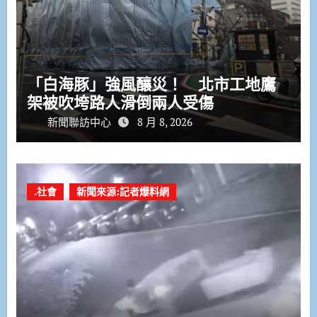
「白海豚」強風釀災！ 北市工地鷹
架被吹垮路人滑倒兩人受傷
新聞聯訪中心
8 月 8, 2026
.社會
新聞來源:記者爆料網