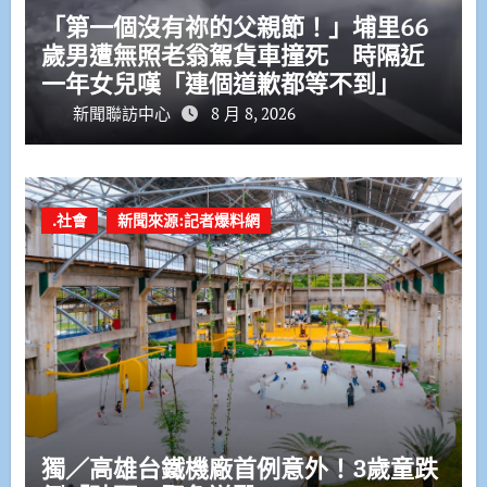
「第一個沒有祢的父親節！」埔里66
歲男遭無照老翁駕貨車撞死 時隔近
一年女兒嘆「連個道歉都等不到」
新聞聯訪中心
8 月 8, 2026
.社會
新聞來源:記者爆料網
獨／高雄台鐵機廠首例意外！3歲童跌