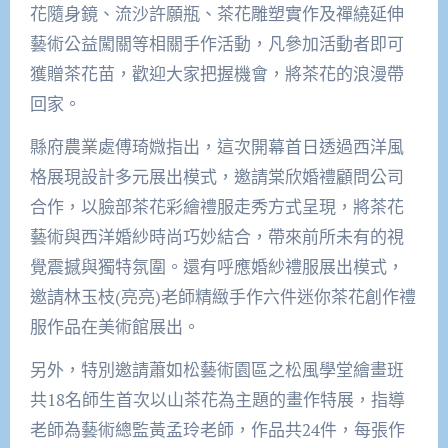
花隨身鏡、流沙許願瓶、茶花雕塑實作及禪繞延伸
藝術公益闖關等相關手作活動，凡參加活動者即可
獲贈茶花苗，歡迎大家把握機會，將茶花的浪漫帶
回家。
縣府農業處傅琦媺指出，這次開幕首日透過西洋風
格展現設計多元展出模式，邀請棠欣婚禮顧問公司
合作，以臉部茶花彩繪禮服走秀方式呈現，將茶花
藝術與西洋婚紗時尚巧妙結合，帶來前所未有的視
覺震撼與獨特氛圍。還有呼應婚紗禮服展出模式，
邀請林玉枝(亮亮)老師精緻手作六件迷你茶花創作禮
服作品在美術館展出。
另外，特別邀請蕭如松藝術園區之松風學堂繪畫班
共18名師生首次以山茶花為主題的畫作特展，指導
老師為藝術總監黃孟玲老師，作品共24件，每張作