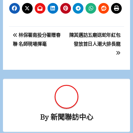
文
林保署南投分署贈春
陳其邁訪五廟送蛇年紅包
章
聯 名師現場揮毫
發放首日人潮大排長龍
導
覽
By
新聞聯訪中心