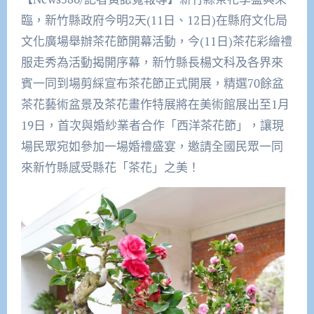
臨，新竹縣政府今明2天(11日、12日)在縣府文化局
文化廣場舉辦茶花節開幕活動，今(11日)茶花彩繪禮
服走秀為活動揭開序幕，新竹縣長楊文科及各界來
賓一同到場剪綵宣布茶花節正式開展，精選70餘盆
茶花藝術盆景及茶花畫作特展將在美術館展出至1月
19日，首次與婚紗業者合作「西洋茶花節」，讓現
場民眾宛如參加一場婚禮盛宴，邀請全國民眾一同
來新竹縣感受縣花「茶花」之美！