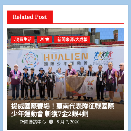
Related Post
.消費生活
.社會
新聞來源:大成報
揚威國際賽場！臺南代表隊征戰國際
少年運動會 斬獲7金2銀4銅
新聞聯訪中心
8 月 7, 2026