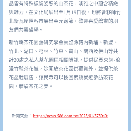
品皆有特殊樣貌姿態的山茶花，淡雅之中蘊含精緻
與魅力，在文化局展出至1月19日後，也將會移師竹
北新瓦屋匯客巿展出至元宵節，歡迎喜愛繪畫的朋
友們共襄盛舉。
新竹縣茶花園藝研究學會彙整縣轄內新埔、新豐、
竹北、湖口、芎林、竹東、寶山、關西及橫山等共
計20處之私人茶花園區相關資訊，提供民眾來趟-浪
漫竹縣茶花遊，除開放茶花園供觀賞外，並提供茶
花盆栽展售，讓民眾可以按圖索驥就近參訪茶花
園，體驗茶花之美。
新聞來源：
https://news.586.com.tw/2025/01/575040/