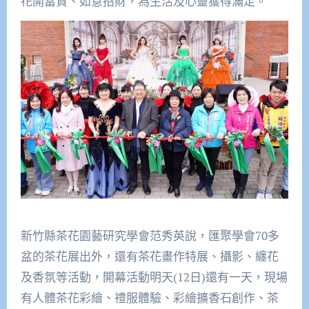
花開富貴、如意招財，為生活及心靈獲得滿足。
新竹縣茶花園藝研究學會范秀英說，匯聚學會70多
盆的茶花展出外，還有茶花畫作特展、攝影、纏花
及香氛等活動，開幕活動明天(12日)還有一天，現場
有人體茶花彩繪、禮服體驗、彩繪擴香石創作、茶