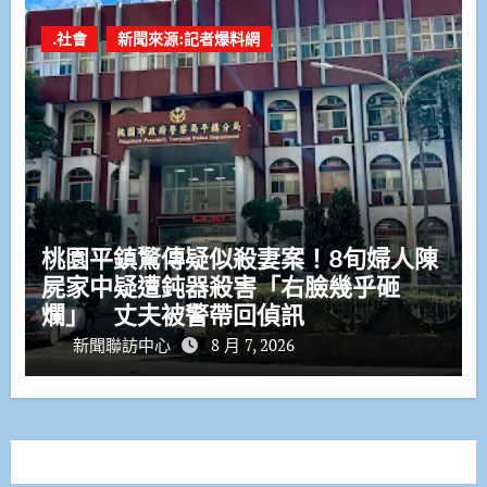
.社會
新聞來源:記者爆料網
桃園平鎮驚傳疑似殺妻案！8旬婦人陳
屍家中疑遭鈍器殺害「右臉幾乎砸
爛」 丈夫被警帶回偵訊
新聞聯訪中心
8 月 7, 2026