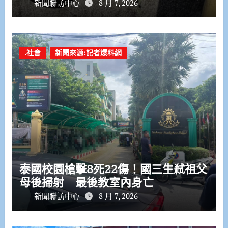
新聞聯訪中心
8 月 7, 2026
.社會
新聞來源:記者爆料網
泰國校園槍擊8死22傷！國三生弒祖父
母後掃射 最後教室內身亡
新聞聯訪中心
8 月 7, 2026