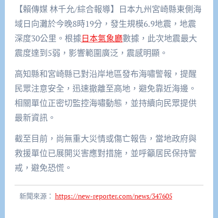
【賴傳媒 林千允/綜合報導】日本九州宮崎縣東側海
域日向灘於今晚8時19分，發生規模6.9地震，地震
深度30公里。根據
日本氣象廳
數據，此次地震最大
震度達到5弱，影響範圍廣泛，震感明顯。
高知縣和宮崎縣已對沿岸地區發布海嘯警報，提醒
民眾注意安全，迅速撤離至高地，避免靠近海邊。
相關單位正密切監控海嘯動態，並持續向民眾提供
最新資訊。
截至目前，尚無重大災情或傷亡報告，當地政府與
救援單位已展開災害應對措施，並呼籲居民保持警
戒，避免恐慌。
新聞來源：
https://new-reporter.com/news/347605