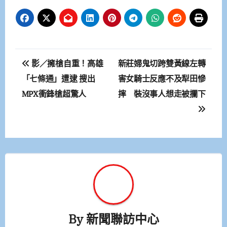
文
影／擁槍自重！高雄
新莊婦鬼切跨雙黃線左轉
章
「七條通」遭逮 搜出
害女騎士反應不及犁田慘
MPX衝鋒槍超驚人
摔 裝沒事人想走被攔下
導
覽
By
新聞聯訪中心