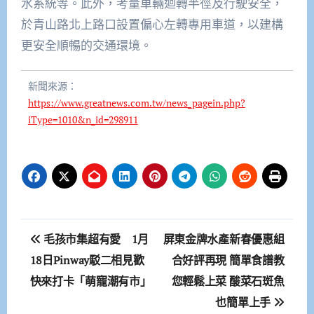
水系統等。此外，考量車輛迴轉半徑及行駛安全，
於青山路北上路口設置偏心左轉專用車道，以建構
更安全順暢的交通環境。
新聞來源：
https://www.greatnews.com.tw/news_pagein.php?
iType=1010&n_id=298911
文
毛孩市集超有愛 1月
屏東金牌水產新春優惠組
章
18日Pinway駁二相見歡
合好評再現 簡單食譜教
快來打卡「萌寵潮有市」
您輕鬆上菜 酸菜石斑魚
導
也簡單上手