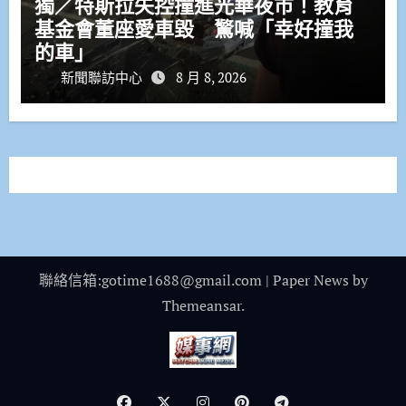
獨／特斯拉失控撞進光華夜市！教育
基金會董座愛車毀 驚喊「幸好撞我
的車」
新聞聯訪中心
8 月 8, 2026
聯絡信箱:gotime1688@gmail.com
|
Paper News
by
Themeansar
.