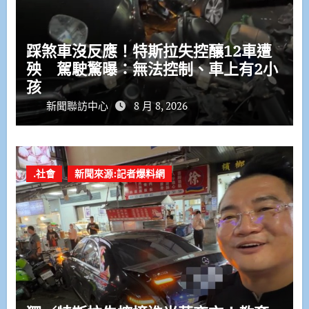
踩煞車沒反應！特斯拉失控釀12車遭
殃 駕駛驚曝：無法控制、車上有2小
孩
新聞聯訪中心
8 月 8, 2026
.社會
新聞來源:記者爆料網