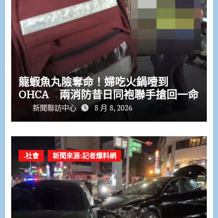
龍蝦魚丸險奪命！婦吃火鍋噎到
OHCA 兩消防昔日同袍聯手搶回一命
新聞聯訪中心
8 月 8, 2026
.社會
新聞來源:記者爆料網