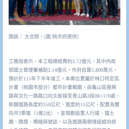
圖說： 大合照。(圖/桃市府提供）
工務局表示，本工程總經費約2.72億元，其中內政
部國土管理署補助2.14億元，市府自籌5,800萬元，
預計於115年下半年竣工。本案位置屬於林口特定區
計畫（桃園市部分）都市計畫範圍，由龜山區振興
路與文化一路路口向北銜接至青山路2段0K+170處，
新闢道路長度約350公尺、寬度約15公尺，配置為雙
向共3車道（1進2出），並規劃設置人行道、擋土
牆、路燈、標線與號誌，以及道路兩側增設縱向排