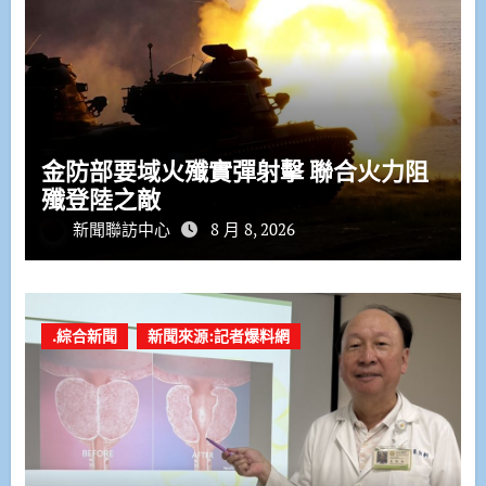
金防部要域火殲實彈射擊 聯合火力阻
殲登陸之敵
新聞聯訪中心
8 月 8, 2026
.綜合新聞
新聞來源:記者爆料網