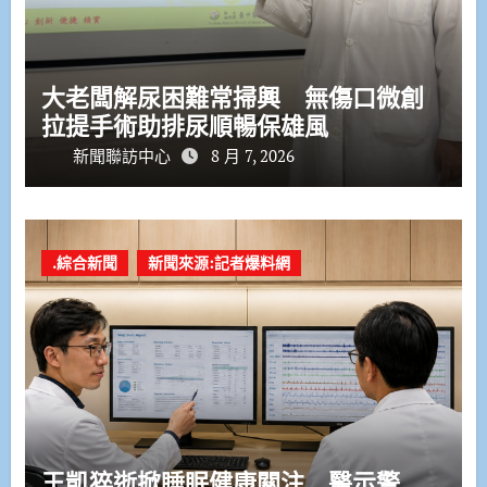
大老闆解尿困難常掃興 無傷口微創
拉提手術助排尿順暢保雄風
新聞聯訪中心
8 月 7, 2026
.綜合新聞
新聞來源:記者爆料網
王凱猝逝掀睡眠健康關注 醫示警