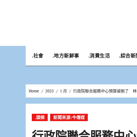
Skip
to
content
.社會
.地方新鮮事
.消費生活
.綜合新
Home
2025
1 月
行政院聯合服務中心預算被刪了 林
.頭條
新聞來源:今傳媒
行政院聯合服務中心