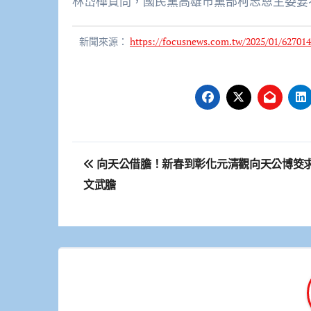
林岱樺質問，國民黨高雄市黨部柯志恩主委要
新聞來源：
https://focusnews.com.tw/2025/01/627014
文
向天公借膽！新春到彰化元清觀向天公博筊
章
文武膽
導
覽