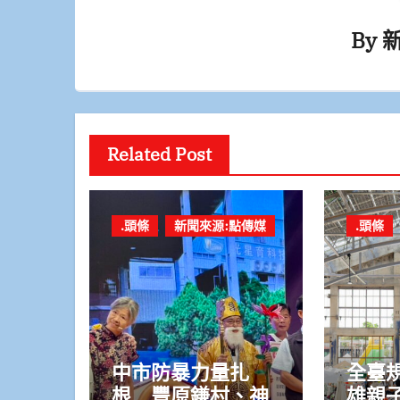
By
Related Post
.頭條
新聞來源:點傳媒
.頭條
中市防暴力量扎
全臺
根 豐原鎌村、神
雄親