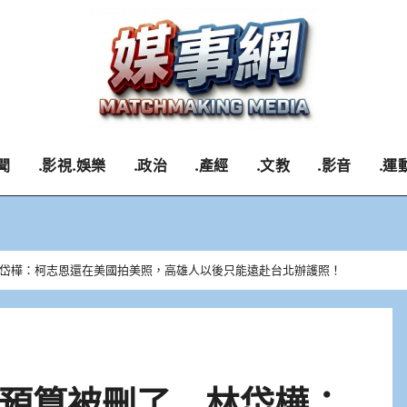
聞
.影視.娛樂
.政治
.產經
.文教
.影音
.運
岱樺：柯志恩還在美國拍美照，高雄人以後只能遠赴台北辦護照！
預算被刪了 林岱樺：