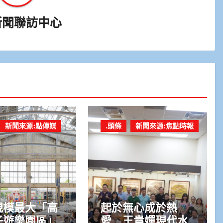
新聞聯訪中心
新聞來源:點傳媒
.頭條
新聞來源:焦點時報
規模最大「高
起於無心成於熱
子遊樂園區」
愛 王貴嬋現代水