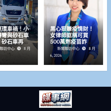
連環車禍！小
黑心狠賺疫情財！
轉彎與砂石車
女律師誆稱可買
 砂石車再撞
500萬劑疫苗詐慈
紅燈機車路邊
濟10.6億 狂買豪
聯訪中心
8 月
新聞聯訪中心
8 月
宅名車黃金
6, 2026