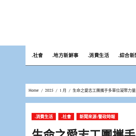
Skip
to
content
.社會
.地方新鮮事
.消費生活
.綜合新
Home
2025
1 月
生命之愛志工團攜手多單位凝聚力量助
.消費生活
.社會
新聞來源:警政時報
生命之愛志工團攜手