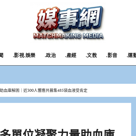
聞
.影視.娛樂
.政治
.產經
.文教
.影音
.運
血庫解困｜近300人響應共募集485袋血液受肯定
多單位凝聚力量助血庫