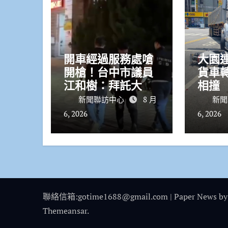
開車經過服務處嗆
大園
開槍！台中市議員
貨車
江和樹：拜託大家
相撞
冷靜不要這樣 嫌
停等
新聞聯訪中心
8 月
新聞
犯晚間落網動機待
停車
6, 2026
6, 2026
查
聯絡信箱:gotime1688@gmail.com
|
Paper News
by
Themeansar
.