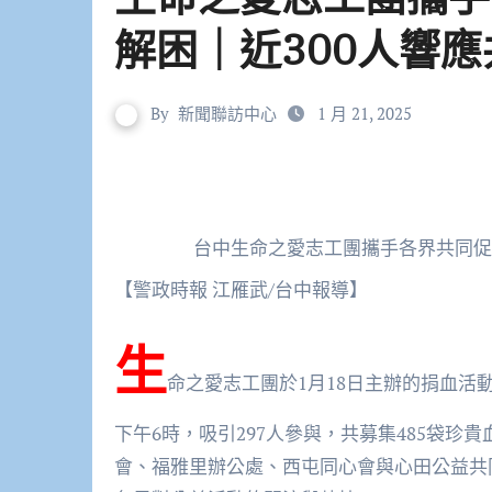
解困｜近300人響應
By
新聞聯訪中心
1 月 21, 2025
台中生命之愛志工團攜手各界共同促
【警政時報 江雁武/台中報導】
生
命之愛志工團於1月18日主辦的捐血活
下午6時，吸引297人參與，共募集485袋
會、福雅里辦公處、西屯同心會與心田公益共