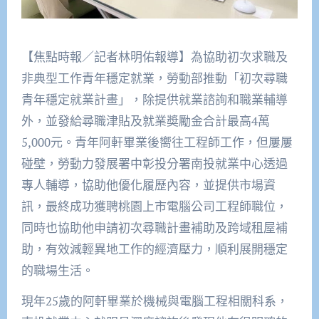
【焦點時報／記者林明佑報導】為協助初次求職及
非典型工作青年穩定就業，勞動部推動「初次尋職
青年穩定就業計畫」，除提供就業諮詢和職業輔導
外，並發給尋職津貼及就業奬勵金合計最高4萬
5,000元。青年阿軒畢業後嚮往工程師工作，但屢屢
碰壁，勞動力發展署中彰投分署南投就業中心透過
專人輔導，協助他優化履歷內容，並提供市場資
訊，最終成功獲聘桃園上市電腦公司工程師職位，
同時也協助他申請初次尋職計畫補助及跨域租屋補
助，有效減輕異地工作的經濟壓力，順利展開穩定
的職場生活。
現年25歲的阿軒畢業於機械與電腦工程相關科系，