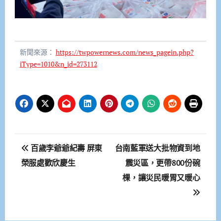
新聞來源：
https://twpowernews.com/news_pagein.php?
iType=1010&n_id=273112
文
百歲李爺爺紀壽 屏東
台南藍軍送大批物資到地
章
榮服處歡欣慶生
震災區，更帶800份碗
棵，讓災民暖胃又暖心
導
覽