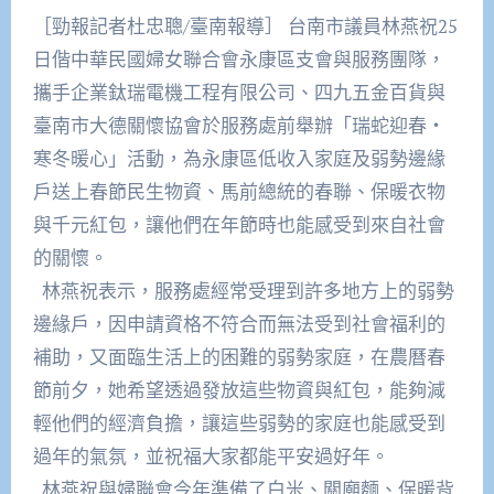
［勁報記者杜忠聰/臺南報導］ 台南市議員林燕祝25
日偕中華民國婦女聯合會永康區支會與服務團隊，
攜手企業鈦瑞電機工程有限公司、四九五金百貨與
臺南市大德關懷協會於服務處前舉辦「瑞蛇迎春‧
寒冬暖心」活動，為永康區低收入家庭及弱勢邊緣
戶送上春節民生物資、馬前總統的春聯、保暖衣物
與千元紅包，讓他們在年節時也能感受到來自社會
的關懷。
林燕祝表示，服務處經常受理到許多地方上的弱勢
邊緣戶，因申請資格不符合而無法受到社會福利的
補助，又面臨生活上的困難的弱勢家庭，在農曆春
節前夕，她希望透過發放這些物資與紅包，能夠減
輕他們的經濟負擔，讓這些弱勢的家庭也能感受到
過年的氣氛，並祝福大家都能平安過好年。
林燕祝與婦聯會今年準備了白米、關廟麵、保暖背