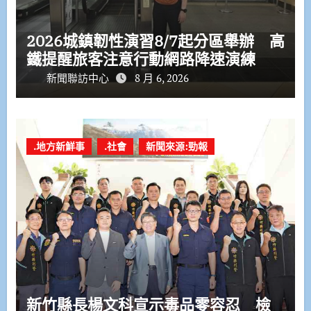
2026城鎮韌性演習8/7起分區舉辦 高
鐵提醒旅客注意行動網路降速演練
新聞聯訪中心
8 月 6, 2026
.地方新鮮事
.社會
新聞來源:勁報
新竹縣長楊文科宣示毒品零容忍 檢