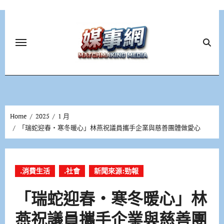
Skip
to
content
Home
2025
1 月
「瑞蛇迎春‧寒冬暖心」林燕祝議員攜手企業與慈善團體做愛心
.消費生活
.社會
新聞來源:勁報
「瑞蛇迎春‧寒冬暖心」林
燕祝議員攜手企業與慈善團