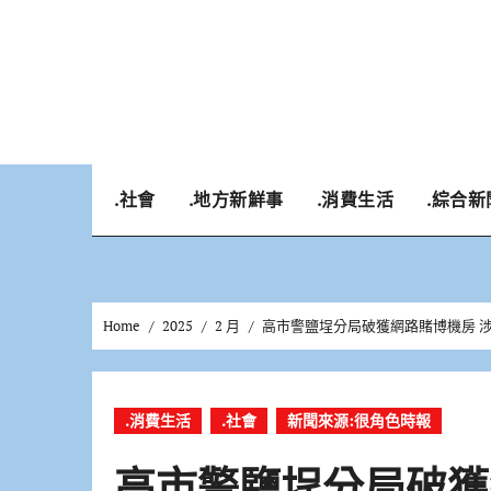
Skip
to
content
.社會
.地方新鮮事
.消費生活
.綜合新
Home
2025
2 月
高市警鹽埕分局破獲網路賭博機房 
.消費生活
.社會
新聞來源:很角色時報
高市警鹽埕分局破獲