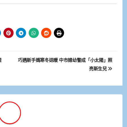
理
巧遇新手媽寒冬送暖 中市婦幼警成「小太陽」照
亮新生兒