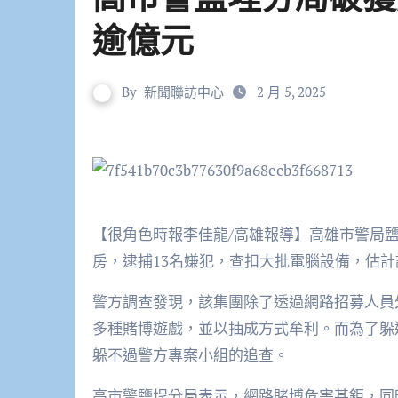
逾億元
By
新聞聯訪中心
2 月 5, 2025
【很角色時報李佳龍/高雄報導】高雄市警局
房，逮捕13名嫌犯，查扣大批電腦設備，估計
警方調查發現，該集團除了透過網路招募人員
多種賭博遊戲，並以抽成方式牟利。而為了躲
躲不過警方專案小組的追查。
高市警鹽埕分局表示，網路賭博危害甚鉅，同