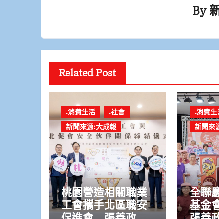
By
Related Post
.消費生活
.社會
.消費生
新聞來源:大成報
新聞來
桃園營造相關職業
全聯
工會攜手北區職安
基金
促進會 張善政：
張善