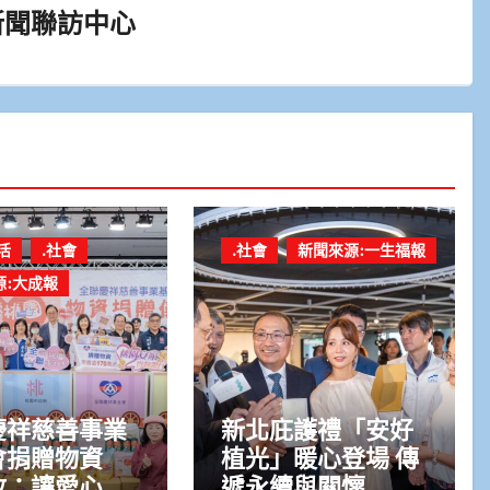
新聞聯訪中心
活
.社會
.社會
新聞來源:一生福報
源:大成報
慶祥慈善事業
新北庇護禮「安好
會捐贈物資
植光」暖心登場 傳
政：讓愛心觸
遞永續與關懷