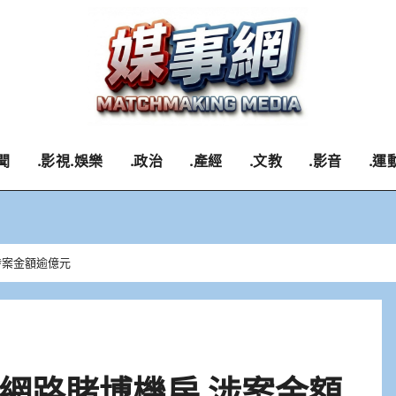
聞
.影視.娛樂
.政治
.產經
.文教
.影音
.運
涉案金額逾億元
網路賭博機房 涉案金額