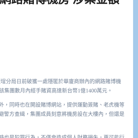
鹽埕分局日前破獲一處隱匿於華廈商辦內的網路賭博機
該集團數月內經手賭資高達新台幣1億1400萬元。
外，同時也在開設賭博網站，提供運動簽賭、老虎機等
避警方查緝，集團成員刻意將機房設在大樓內，但還是
時也是犯罪行為，不僅會造成個人財務損失，更可能衍