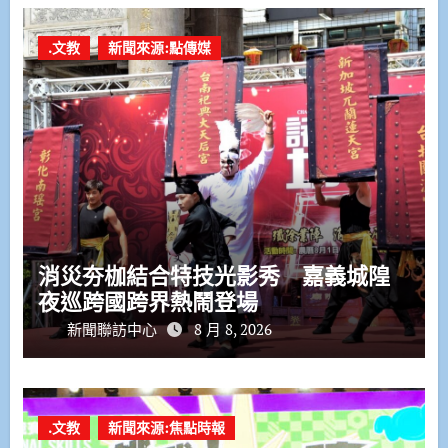
.文教
新聞來源:點傳媒
消災夯枷結合特技光影秀 嘉義城隍
夜巡跨國跨界熱鬧登場
新聞聯訪中心
8 月 8, 2026
.文教
新聞來源:焦點時報