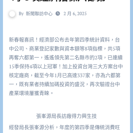
By
新聞聯訪中心
2 月 6, 2025
新春報喜訊！經濟部公布去年第四季統計資料，台
中公司、商業登記家數與資本額等8項指標，共5項
再奪六都第一，遙遙領先第二名縣市的2項，已連續
15季保持4項以上冠軍！加上投資台灣三大方案台中
核定廠商，截至今年1月已高達337家，亦為六都第
一，既有業者持續加碼投資的盛況，再次驗證台中
產業環境屢獲青睞。
張峯源局長訪廠得力興生技
經發局長張峯源分析，年度的第四季是傳統消費旺