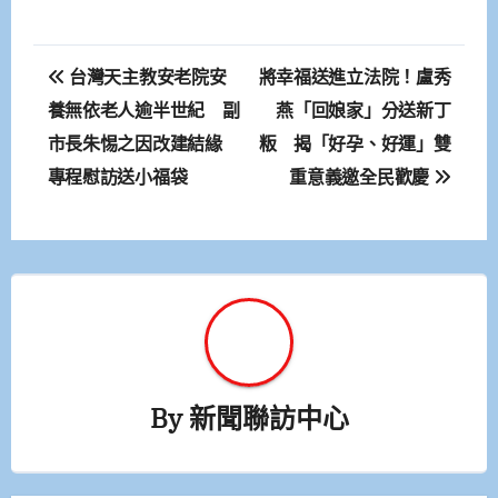
文
台灣天主教安老院安
將幸福送進立法院！盧秀
章
養無依老人逾半世紀 副
燕「回娘家」分送新丁
市長朱惕之因改建結緣
粄 揭「好孕、好運」雙
導
專程慰訪送小福袋
重意義邀全民歡慶
覽
By
新聞聯訪中心