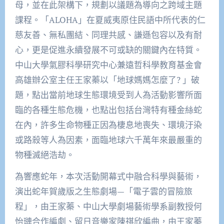
母，並在此架構下，規劃以議題為導向之跨域主題
課程。「ALOHA」在夏威夷原住民語中所代表的仁
慈友善、無私團結、同理共感、謙遜包容以及有耐
心，更是促進永續發展不可或缺的關鍵內在特質。
中山大學氣膠科學研究中心兼遠哲科學教育基金會
高雄辦公室主任王家蓁以「地球媽媽怎麼了? 」破
題，點出當前地球生態環境受到人為活動影響所面
臨的各種生態危機，也點出包括台灣特有種金絲蛇
在內，許多生命物種正因為棲息地喪失、環境汙染
或路殺等人為因素，面臨地球六千萬年來最嚴重的
物種滅絕浩劫。
為響應蛇年，本次活動開幕式中融合科學與藝術，
演出蛇年賀歲版之生態劇場—「電子雲的冒險旅
程」，由王家蓁、中山大學劇場藝術學系副教授何
怡璉合作編劇、留日音樂家陳祺欣編曲，由王家蓁