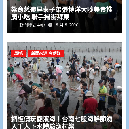
梁育慈邀屏東子弟張博洋大啖美食推
廣小吃 聯手掃街拜票
新聞聯訪中心
8 月 8, 2026
.頭條
新聞來源:今傳媒
銅板價玩翻濱海！台南七股海鮮節湧
入千人下水體驗漁村樂