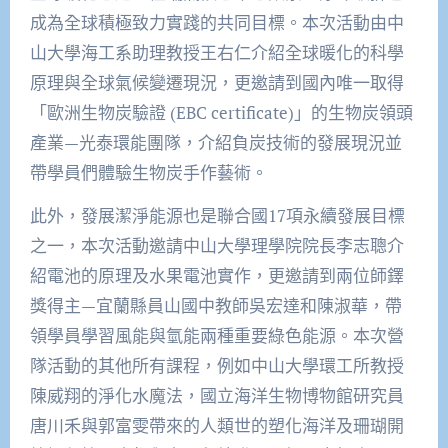
成為全球積極致力實踐的共同目標。本次活動由中
山大學海工系助理教授王右仁介紹全球暖化的科學
原理與全球氣候變遷現況，更邀請到國內唯一取得
「歐洲生物炭驗證 (EBC certificate)」的生物炭領頭
產業—光泰環能團隊，介紹負炭技術的發展現況並
帶學員們體驗生物炭手作藝術。
此外，發展潔淨能源也是聯合國17項永續發展目標
之一，本次活動邀請中山大學理學院院長李志聰介
紹電池的原理及水果電池實作，更邀請到兩位師鐸
獎得主—宜蘭縣員山國中教師吳宏達和陳淑華，帶
領學員學習風能與氫能兩種重要綠色能源。本次營
隊活動的其他所有課程，例如中山大學環工所教授
陳威翔的淨化水魔法，國立海洋生物博物館研究員
唐川禾與郭富雯帶來的人類世的塑化海洋及珊瑚開