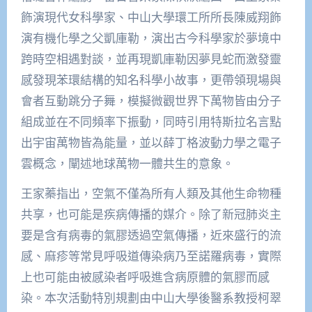
飾演現代女科學家、中山大學環工所所長陳威翔飾
演有機化學之父凱庫勒，演出古今科學家於夢境中
跨時空相遇對談，並再現凱庫勒因夢見蛇而激發靈
感發現苯環結構的知名科學小故事，更帶領現場與
會者互動跳分子舞，模擬微觀世界下萬物皆由分子
組成並在不同頻率下振動，同時引用特斯拉名言點
出宇宙萬物皆為能量，並以薛丁格波動力學之電子
雲概念，闡述地球萬物一體共生的意象。
王家蓁指出，空氣不僅為所有人類及其他生命物種
共享，也可能是疾病傳播的媒介。除了新冠肺炎主
要是含有病毒的氣膠透過空氣傳播，近來盛行的流
感、麻疹等常見呼吸道傳染病乃至諾羅病毒，實際
上也可能由被感染者呼吸進含病原體的氣膠而感
染。本次活動特別規劃由中山大學後醫系教授柯翠