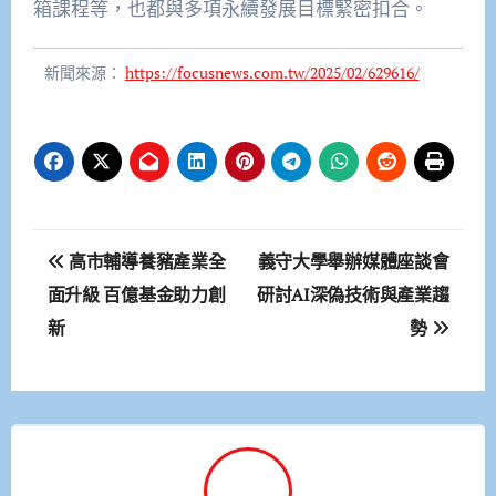
箱課程等，也都與多項永續發展目標緊密扣合。
新聞來源：
https://focusnews.com.tw/2025/02/629616/
文
高市輔導養豬產業全
義守大學舉辦媒體座談會
章
面升級 百億基金助力創
研討AI深偽技術與產業趨
新
勢
導
覽