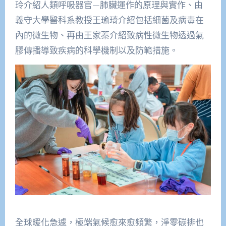
玲介紹人類呼吸器官—肺臟運作的原理與實作、由
義守大學醫科系教授王瑜琦介紹包括細菌及病毒在
內的微生物、再由王家蓁介紹致病性微生物透過氣
膠傳播導致疾病的科學機制以及防範措施。
全球暖化急遽，極端氣候愈來愈頻繁，淨零碳排也