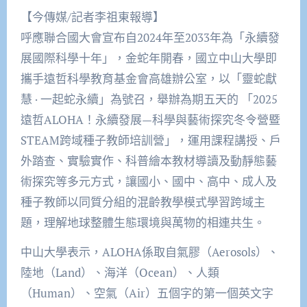
【今傳媒/記者李祖東報導】
呼應聯合國大會宣布自2024年至2033年為「永續發
展國際科學十年」，金蛇年開春，國立中山大學即
攜手遠哲科學教育基金會高雄辦公室，以「靈蛇獻
慧 · 一起蛇永續」為號召，舉辦為期五天的 「2025
遠哲ALOHA！永續發展—科學與藝術探究冬令營暨
STEAM跨域種子教師培訓營」，運用課程講授、戶
外踏查、實驗實作、科普繪本教材導讀及動靜態藝
術探究等多元方式，讓國小、國中、高中、成人及
種子教師以同質分組的混齡教學模式學習跨域主
題，理解地球整體生態環境與萬物的相連共生。
中山大學表示，ALOHA係取自氣膠（Aerosols）、
陸地（Land）、海洋（Ocean）、人類
（Human）、空氣（Air）五個字的第一個英文字