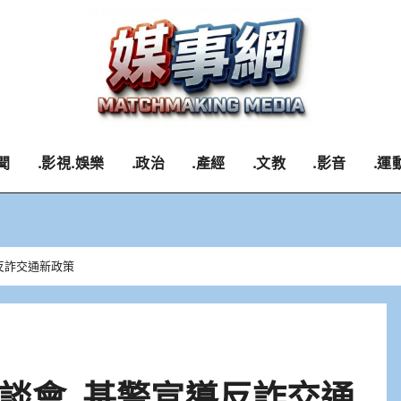
聞
.影視.娛樂
.政治
.產經
.文教
.影音
.運
反詐交通新政策
談會 基警宣導反詐交通