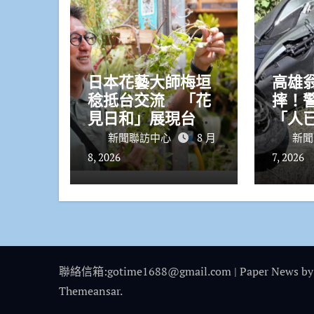
日本花藝大師梅垣
高雄
稔抵台交流 「花
摔！
見日和」展現台日
「人
花藝文化魅力 8月8
新聞聯訪中心
8 月
新聞
日精彩展演登場
8, 2026
7, 2026
聯絡信箱:gotime1688@gmail.com
|
Paper News
by
Themeansar
.