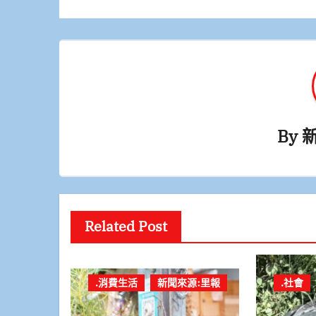
導
覽
By
Related Post
.消費生活
新聞來源:里報
.社會