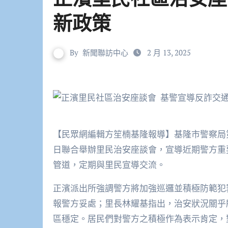
新政策
By
新聞聯訪中心
2 月 13, 2025
【民眾網編輯方笙楠基隆報導】基隆市警察局第二分局正濱派出所與正濱里林耀基里長於114年2月11
日聯合舉辦里民治安座談會，宣導近期警方重
管道，定期與里民宣導交流。
正濱派出所強調警方將加強巡邏並積極防範犯
報警方妥處；里長林耀基指出，治安狀況關乎
區穩定。居民們對警方之積極作為表示肯定，