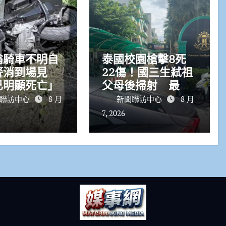
翁騎車不明自
泰國校園槍擊8死
警消到場見
22傷！國三生弒祖
已明顯死亡」
父母後掃射 最後
教室內身亡
聯訪中心
8 月
新聞聯訪中心
8 月
7, 2026