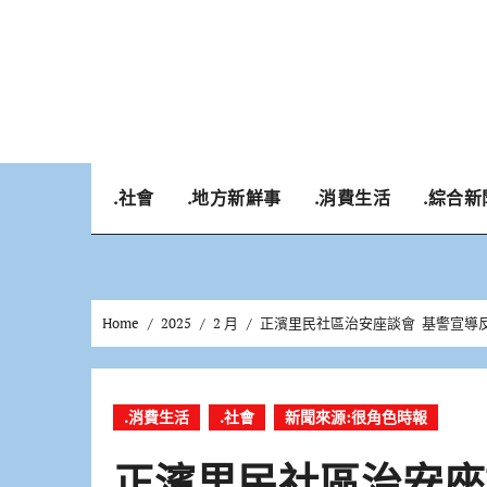
Skip
to
content
.社會
.地方新鮮事
.消費生活
.綜合新
Home
2025
2 月
正濱里民社區治安座談會 基警宣導
.消費生活
.社會
新聞來源:很角色時報
正濱里民社區治安座