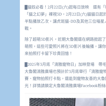
█貓奴必看！2月22日(六)起每日放映 還有
「貓之幻夢」裸視3D，2月22日(六)貓貓日起於
半點播放乙次，讓虎斑貓-DD及其他三位喵星人-小
戰。
除了超萌3D影片，近期大魯閣還在網路掀起
萌照，這些可愛照片將在3D影片後輪播，讓你
來拍照打卡留下珍貴回憶！
█2025年3月底「湳雅寵物日」加映登場 帶
大魯閣湳雅廣場也預計於3月底舉行「湳雅寵
賽、寵物拍照打卡點，還能到寵物友善的大魯
光！詳情請鎖定大魯閣湳雅廣場Facebook粉