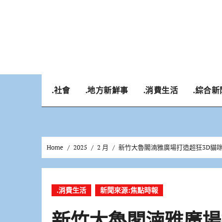
Skip
to
content
.社會
.地方新鮮事
.消費生活
.綜合新
Home
2025
2 月
新竹大魯閣湳雅廣場打造超狂3D貓
.消費生活
新聞來源:焦點時報
新竹大魯閣湳雅廣場