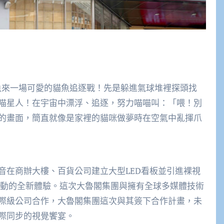
魚來一場可愛的貓魚追逐戰！先是躲進氣球堆裡探頭找
喵星人！在宇宙中漂浮、追逐，努力喵喵叫：「喂！別
的畫面，簡直就像是家裡的貓咪做夢時在空氣中亂揮爪
音在商辦大樓、百貨公司建立大型LED看板並引進裸視
互動的全新體驗。這次大魯閣集團與擁有全球多媒體技術
際級公司合作，大魯閣集團這次與其簽下合作計畫，未
際同步的視覺饗宴。