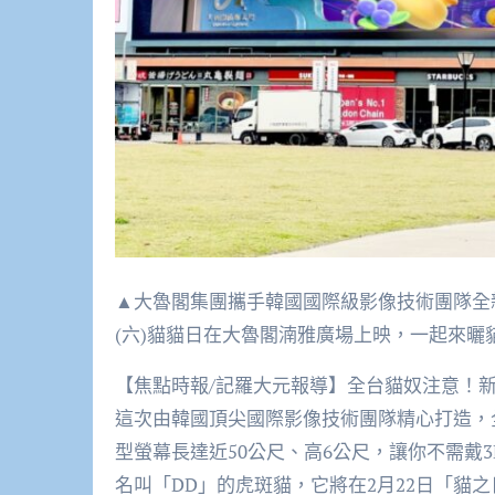
▲大魯閣集團攜手韓國國際級影像技術團隊全新
(六)貓貓日在大魯閣湳雅廣場上映，一起來曬
【焦點時報/記羅大元報導】全台貓奴注意！
這次由韓國頂尖國際影像技術團隊精心打造，
型螢幕長達近50公尺、高6公尺，讓你不需戴
名叫「DD」的虎斑貓，它將在2月22日「貓