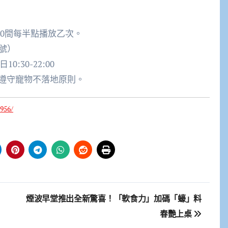
2:00間每半點播放乙次。
號）
0:30-22:00
遵守寵物不落地原則。
956/
煙波早堂推出全新驚喜！「軟食力」加碼「蠔」料
春艷上桌