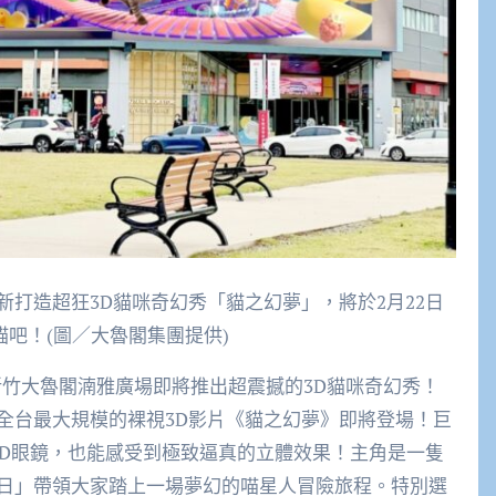
打造超狂3D貓咪奇幻秀「貓之幻夢」，將於2月22日
貓吧！(圖／大魯閣集團提供)
新竹大魯閣湳雅廣場即將推出超震撼的3D貓咪奇幻秀！
全台最大規模的裸視3D影片《貓之幻夢》即將登場！巨
3D眼鏡，也能感受到極致逼真的立體效果！主角是一隻
之日」帶領大家踏上一場夢幻的喵星人冒險旅程。特別選