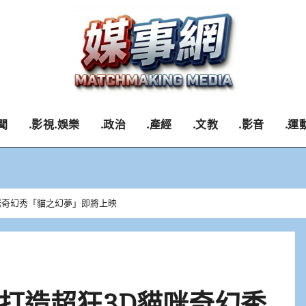
聞
.影視.娛樂
.政治
.產經
.文教
.影音
.運
咪奇幻秀「貓之幻夢」即將上映
打造超狂3D貓咪奇幻秀