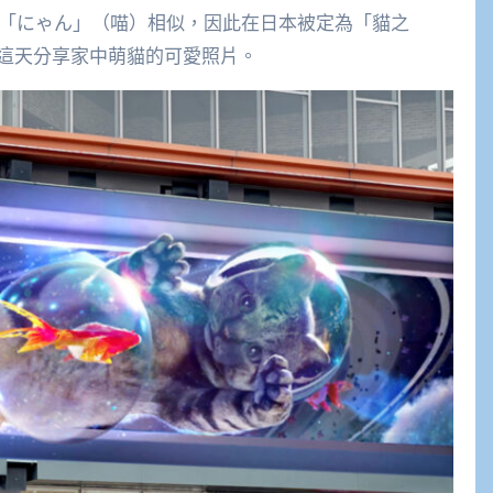
文「にゃん」（喵）相似，因此在日本被定為「貓之
這天分享家中萌貓的可愛照片。