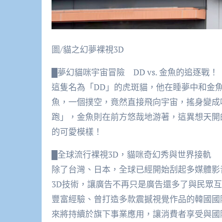
圖/貓之幻夢裸視3D
█夢幻貓咪宇宙冒險 DD vs. 金魚的追逐戰！
這隻名為「DD」的虎斑貓，他在睡夢中和金
魚，一個撲空，竟然直接飛向宇宙，搖身變成
跑」，金魚則在前方悠哉地游著，這異想天開
的可愛模樣！
█全球流行裸視3D，貓咪奇幻秀與世界接軌
除了台灣、日本，全球已經開始刮起多媒體影
3D技術，讓廣告不再只是廣告還多了與民眾
豐富經驗、曾打造多款震撼視覺作品的韓國國
來將持續於旗下事業應用，讓消費者享受與國