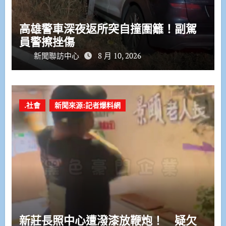
高雄警車深夜返所突自撞圍籬！副駕
員警擦挫傷
新聞聯訪中心
8 月 10, 2026
.社會
新聞來源:記者爆料網
新莊長照中心遭潑漆放鞭炮！ 疑欠