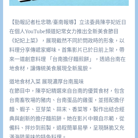
【勁報記者杜忠聰/臺南報導】立法委員陳亭妃近日
在個人YouTube頻道妃常女力推出全新美食節目
《妃妃上菜》，展現截然不同於問政時的形象，以
料理分享傳遞家鄉味。首集影片已於日前上架，帶
來一道創意料理 「台南擔仔麵煎餅」，透過台南在
地食材，讓傳統美食展現全新風貌。
道地食材入菜 展現濃厚台南風味
在節目中，陳亭妃精選來自台南的優質食材，包含
台南畜牧場的豬肉、台南蛋品的雞蛋，並搭配擔仔
麵、蝦子、豆芽菜、蒜末、香菜等，製作出結合經
典與創新的擔仔麵煎餅。她在影片中親自示範，從
備料、拌炒到煎製，過程簡單易學，呈現酥脆又充
滿海陸風味的特色料理。