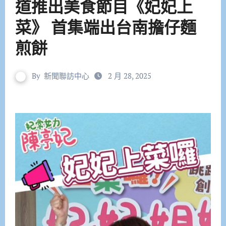
道推出美食節目《妃妃上
菜》 首集端出台南擔仔麵
煎餅
By
新聞聯訪中心
2 月 28, 2025