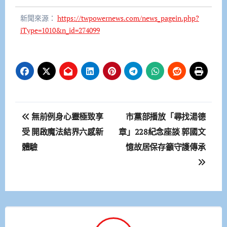
新聞來源：
https://twpowernews.com/news_pagein.php?
iType=1010&n_id=274099
文
無前例身心靈極致享
市黨部播放「尋找湯德
章
受 開啟魔法結界六感新
章」228紀念座談 郭國文
體驗
憶故居保存籲守護傳承
導
覽