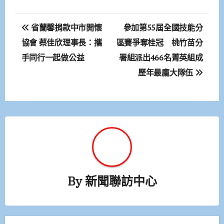
文
省蘭馨捐款中市開懷
參加第55屆全國技能分
章
協會 蔡佳欣理事長：攜
區賽爭奪桂冠 桃竹苗分
手同行一起做公益
署組派出466名菁英組成
導
歷年最龐大隊伍
覽
By
新聞聯訪中心