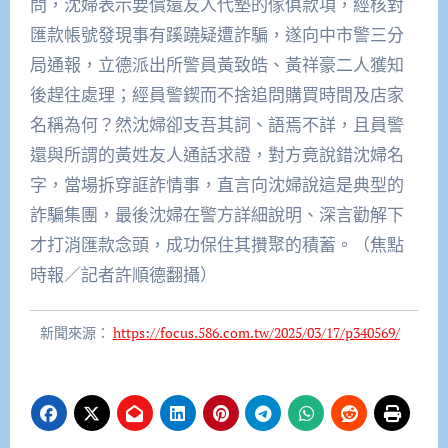
問，沈婦表示要償還友人代墊的傢俱款項，經核對
匯款帳號發現事有蹊蹺疑遭詐騙，遂向中市警三分
局通報，立德派出所警員黃致皓、黃祥豪二人獲知
後趕往處理；經員警鍥而不捨追問購買時間及店家
名稱為何？然沈婦卻支吾其詞、語焉不詳，且員警
還與所謂的黃姓友人通話求證，對方竟說錯沈婦名
字，當場拆穿誆詐情事，直言向沈婦說這是典型的
詐騙集團，最後沈婦在警方詳細說明、深言勸解下
才打消匯款念頭，成功保住其攢聚的積蓄。（焦點
時報／記者許順德翻攝）
新聞來源：
https://focus.586.com.tw/2025/03/17/p340569/