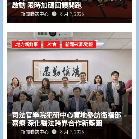
啟動 限時加碼回饋開跑
新聞聯訪中心
8 月 7, 2026
.地方新鮮事
.社會
新聞來源:勁報
司法官學院犯研中心實地參訪衛福部
嘉療 深化醫法跨界合作新藍圖
新聞聯訪中心
8 月 7, 2026