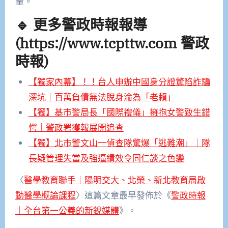
量。
🔹 更多警政時報報導
(https://www.tcpttw.com 警政
時報)
【獨家內幕】！！台人申辦中國身分證驚陷詐騙
深坑｜百萬負債無法脫身淪為「老賴」
【獨】基市警局長「國際禮儀」擁抱女警致生錯
愕｜警政署獲報展開追查
【獨】北市警文山一偵查隊驚爆「逃難潮」｜隊
長疑管理失當及強逼績效令同仁談之色變
〈
醫學教育聯手｜陽明交大、北榮、新北教育局啟
動醫學概論課程
〉這篇文章最早發佈於《
警政時報
｜全台第一公義的新銳媒體
》。