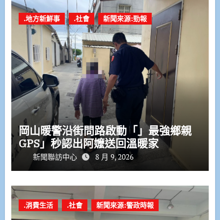
.地方新鮮事
.社會
新聞來源:勁報
岡山暖警沿街問路啟動「」最強鄉親
GPS」秒認出阿嬤送回溫暖家
新聞聯訪中心
8 月 9, 2026
.消費生活
.社會
新聞來源:警政時報