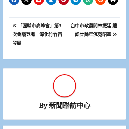
文
「園縣市高峰會」第9
台中市政顧問林振廷 纏
章
次會議登場 深化竹竹苗
訟廿餘年沉冤昭雪
發展
導
覽
By
新聞聯訪中心