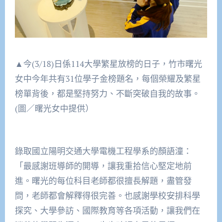
▲今(3/18)日係114大學繁星放榜的日子，竹市曙光
女中今年共有31位學子金榜題名，每個榮耀及繁星
榜單背後，都是堅持努力、不斷突破自我的故事。
(圖／曙光女中提供）
錄取國立陽明交通大學電機工程學系的顏語潼：
「最感謝班導師的開導，讓我重拾信心堅定地前
進。曙光的每位科目老師都很擅長解題，盡管發
問，老師都會解釋得很完善。也感謝學校安排科學
探究、大學參訪、國際教育等各項活動，讓我們在