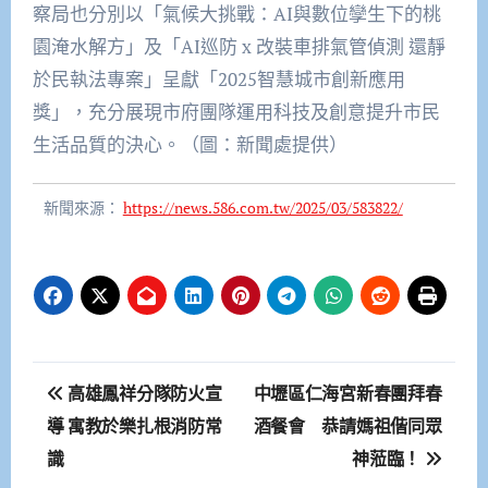
察局也分別以「氣候大挑戰：AI與數位孿生下的桃
園淹水解方」及「AI巡防 x 改裝車排氣管偵測 還靜
於民執法專案」呈獻「2025智慧城市創新應用
獎」，充分展現市府團隊運用科技及創意提升市民
生活品質的決心。（圖：新聞處提供）
新聞來源：
https://news.586.com.tw/2025/03/583822/
文
高雄鳳祥分隊防火宣
中壢區仁海宮新春團拜春
章
導 寓教於樂扎根消防常
酒餐會 恭請媽祖偕同眾
識
神蒞臨！
導