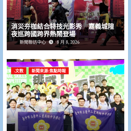
消災夯枷結合特技光影秀 嘉義城隍
夜巡跨國跨界熱鬧登場
新聞聯訪中心
8 月 8, 2026
.文教
新聞來源:焦點時報