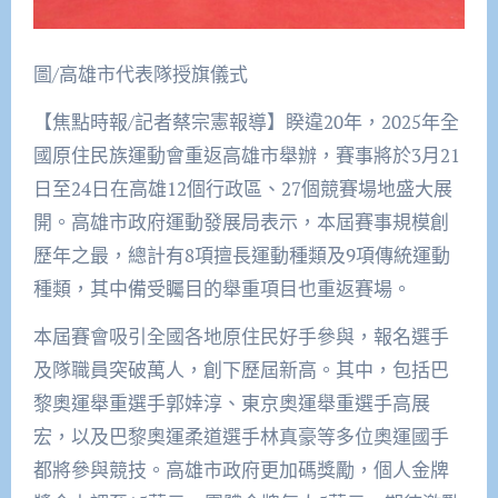
圖/高雄市代表隊授旗儀式
【焦點時報/記者蔡宗憲報導】睽違20年，2025年全
國原住民族運動會重返高雄市舉辦，賽事將於3月21
日至24日在高雄12個行政區、27個競賽場地盛大展
開。高雄市政府運動發展局表示，本屆賽事規模創
歷年之最，總計有8項擅長運動種類及9項傳統運動
種類，其中備受矚目的舉重項目也重返賽場。
本屆賽會吸引全國各地原住民好手參與，報名選手
及隊職員突破萬人，創下歷屆新高。其中，包括巴
黎奧運舉重選手郭婞淳、東京奧運舉重選手高展
宏，以及巴黎奧運柔道選手林真豪等多位奧運國手
都將參與競技。高雄市政府更加碼獎勵，個人金牌