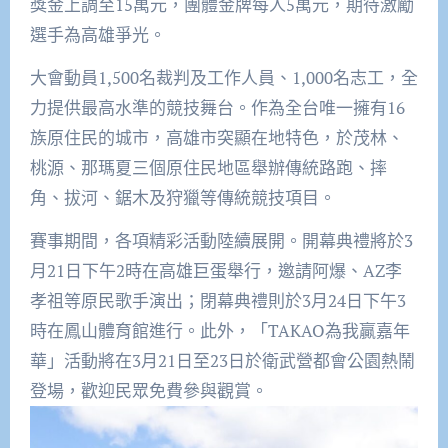
獎金上調至15萬元，團體金牌每人5萬元，期待激勵
選手為高雄爭光。
大會動員1,500名裁判及工作人員、1,000名志工，全
力提供最高水準的競技舞台。作為全台唯一擁有16
族原住民的城市，高雄市突顯在地特色，於茂林、
桃源、那瑪夏三個原住民地區舉辦傳統路跑、摔
角、拔河、鋸木及狩獵等傳統競技項目。
賽事期間，各項精彩活動陸續展開。開幕典禮將於3
月21日下午2時在高雄巨蛋舉行，邀請阿爆、AZ李
孝祖等原民歌手演出；閉幕典禮則於3月24日下午3
時在鳳山體育館進行。此外，「TAKAO為我贏嘉年
華」活動將在3月21日至23日於衛武營都會公園熱鬧
登場，歡迎民眾免費參與觀賞。