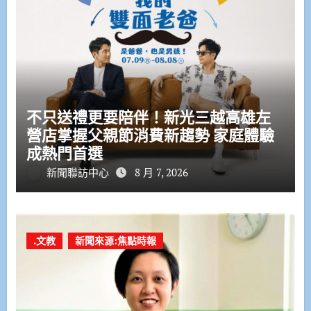
不只送禮更要陪伴！新光三越高雄左
營店掌握父親節消費新趨勢 家庭體驗
成熱門首選
新聞聯訪中心
8 月 7, 2026
.文教
新聞來源:焦點時報