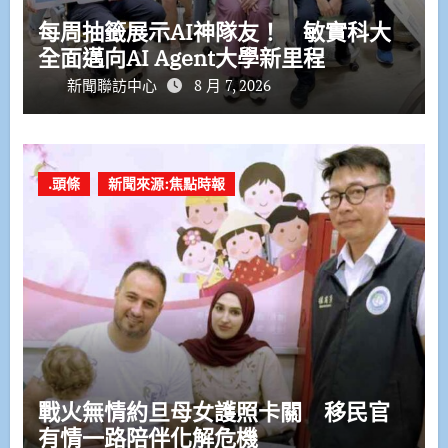
每周抽籤展示AI神隊友！ 敏實科大
全面邁向AI Agent大學新里程
新聞聯訪中心
8 月 7, 2026
.頭條
新聞來源:焦點時報
戰火無情約旦母女護照卡關 移民官
有情一路陪伴化解危機