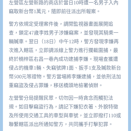
左營區左營新路的商店於當日10時遭一名男子入內
竊取新台幣1萬元，隨即前往派出所報案。
警方依規定受理案件後，調閱監視器畫面展開追
查，鎖定47歲李姓男子涉嫌竊案，並發現其騎乘一
輛贓車。翌日（18日）中午12時，警方發現李嫌再
次進入轄區，立即調派線上警力進行攔截圍捕，最
終於楠梓區右昌一巷內成功逮捕李嫌。現場查獲遭
侵占的機車1輛、失竊號牌1面、扳手1支及贓款新台
幣500元等證物。警方當場將李嫌逮捕，並依刑法加
重竊盜及侵占罪嫌，移送橋頭地檢署偵辦。
左營警分局提醒民眾，切勿因一時貪念而觸犯法
規。如目擊竊盜行為，請記下嫌犯衣著、外貌特徵
及所使用交通工具的車型與車號，並立即撥打110或
聯繫轄區派出所通知警方，共同攜手打擊犯罪。