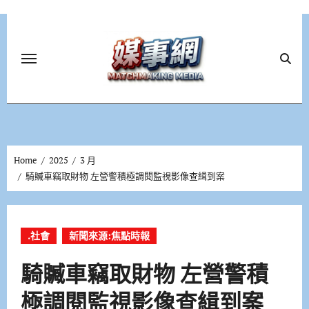
Skip
to
content
Home
2025
3 月
騎贓車竊取財物 左營警積極調閱監視影像查緝到案
.社會
新聞來源:焦點時報
騎贓車竊取財物 左營警積
極調閱監視影像查緝到案