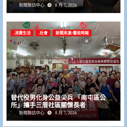
新聞聯訪中心
8 月 7, 2026
.消費生活
.社會
新聞來源:警政時報
替代役男化身公益尖兵 「南屯區公
所」攜手三厝社區關懷長者
新聞聯訪中心
8 月 7, 2026