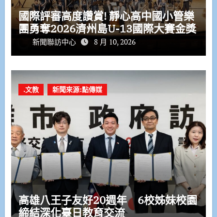
國際評審高度讚賞! 靜心高中國小管樂
團勇奪2026濟州島U-13國際大賽金獎
新聞聯訪中心
8 月 10, 2026
.文教
新聞來源:點傳媒
高雄八王子友好20週年 6校姊妹校園
締結深化臺日教育交流