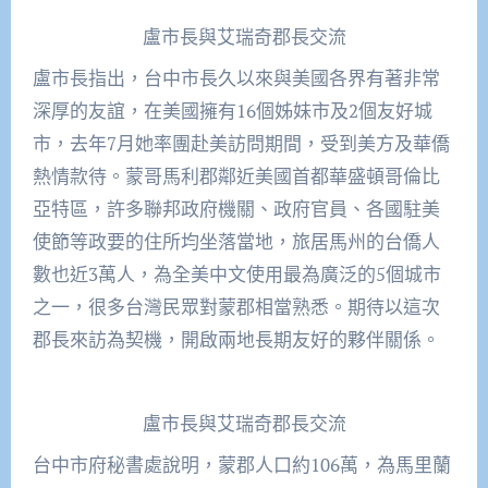
盧市長與艾瑞奇郡長交流
盧市長指出，台中市長久以來與美國各界有著非常
深厚的友誼，在美國擁有16個姊妹市及2個友好城
市，去年7月她率團赴美訪問期間，受到美方及華僑
熱情款待。蒙哥馬利郡鄰近美國首都華盛頓哥倫比
亞特區，許多聯邦政府機關、政府官員、各國駐美
使節等政要的住所均坐落當地，旅居馬州的台僑人
數也近3萬人，為全美中文使用最為廣泛的5個城市
之一，很多台灣民眾對蒙郡相當熟悉。期待以這次
郡長來訪為契機，開啟兩地長期友好的夥伴關係。
盧市長與艾瑞奇郡長交流
台中市府秘書處說明，蒙郡人口約106萬，為馬里蘭