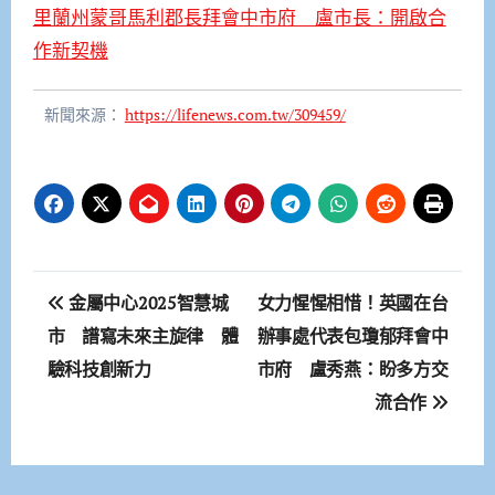
里蘭州蒙哥馬利郡長拜會中市府 盧市長：開啟合
作新契機
新聞來源：
https://lifenews.com.tw/309459/
文
金屬中心2025智慧城
女力惺惺相惜！英國在台
章
市 譜寫未來主旋律 體
辦事處代表包瓊郁拜會中
驗科技創新力
市府 盧秀燕：盼多方交
導
流合作
覽