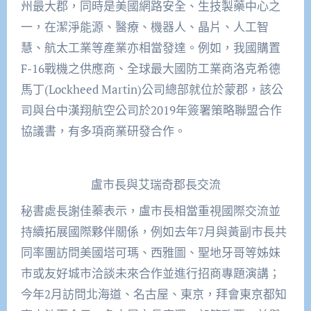
州最大郡，同時是美國網路安全、生技製藥中心之
一，在潔淨能源、醫療、機器人、晶片、人工智
慧、航太工業等產業亦相當發達。例如，我國購置
F-16戰機之供應商、全球最大國防工業商洛克希德
馬丁(Lockheed Martin)公司總部就位於蒙郡，該公
司與台中漢翔航空公司於2019年簽署策略聯盟合作
協議書，有多項商業研發合作。
盧市長與艾瑞奇郡長交流
秘書處長謝佳蓁表示，盧市長相當重視國際交流並
持續拓展國際夥伴關係，例如去年7月與黃副市長共
同率團訪問美國塔可瑪、西雅圖、聖地牙哥等姊妹
市或友好城市洽談未來合作並進行招商專題演講；
今年2月訪問北海道、名古屋、東京，拜會東京都知