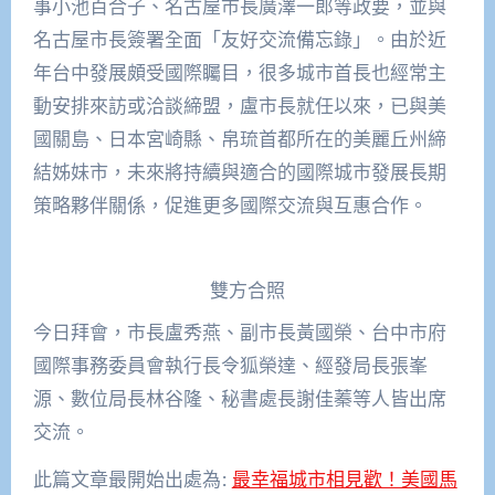
事小池百合子、名古屋市長廣澤一郎等政要，並與
名古屋市長簽署全面「友好交流備忘錄」。由於近
年台中發展頗受國際矚目，很多城市首長也經常主
動安排來訪或洽談締盟，盧市長就任以來，已與美
國關島、日本宮崎縣、帛琉首都所在的美麗丘州締
結姊妹市，未來將持續與適合的國際城市發展長期
策略夥伴關係，促進更多國際交流與互惠合作。
雙方合照
今日拜會，市長盧秀燕、副市長黃國榮、台中市府
國際事務委員會執行長令狐榮達、經發局長張峯
源、數位局長林谷隆、秘書處長謝佳蓁等人皆出席
交流。
此篇文章最開始出處為:
最幸福城市相見歡！美國馬