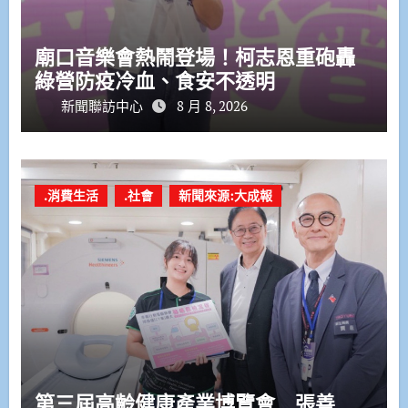
廟口音樂會熱鬧登場！柯志恩重砲轟
綠營防疫冷血、食安不透明
新聞聯訪中心
8 月 8, 2026
.消費生活
.社會
新聞來源:大成報
第三屆高齡健康產業博覽會 張善